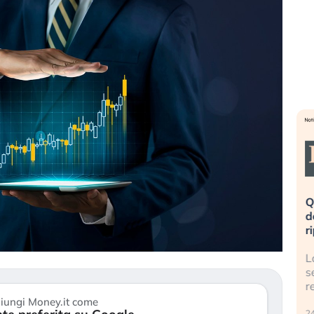
eme alla
«La mia vita è rovinata». Investitori
Q
uidando il
in preda al panico dopo lo scoppio
d
della bolla AI
r
finalmente
Il crollo della bolla AI travolge il
L
tanchezza
Kospi, mentre gli investitori retail (…)
s
r
30 luglio 2026
iungi Money.it come
24