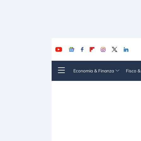
Economia & Finanza
Fisco 