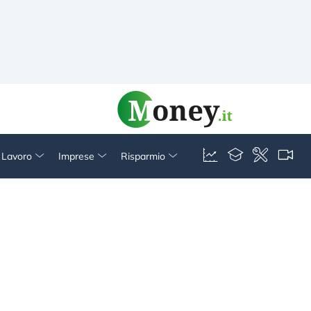
& Lavoro
Imprese
Risparmio