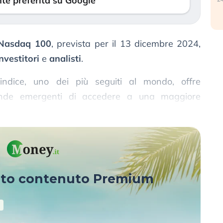
te preferita su Google
l Nasdaq 100
, prevista per il 13 dicembre 2024,
nvestitori
e
analisti
.
’indice, uno dei più seguiti al mondo, offre
iende emergenti di accedere a una maggiore
imenti istituzionali
potenzialmente enorme.
sto contenuto Premium