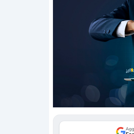
Dalle valutazioni estr
correzione. Cosa sta g
repricing degli asset?
Gli investitori stanno 
mostrando segni di s
verso le (…)
Agg
3 agosto 2026