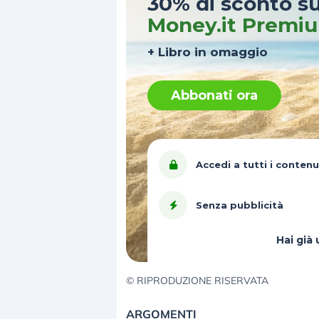
30% di sconto s
Money.it Premi
+ Libro in omaggio
Abbonati ora
Accedi a tutti i contenu
Senza pubblicità
Hai gi
© RIPRODUZIONE RISERVATA
ARGOMENTI