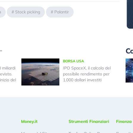
a
#
Stock picking
#
Palantir
Co
BORSA USA
miliardi
IPO SpaceX, il calcolo del
evisto.
possibile rendimento per
nizio del
1.000 dollari investiti
Money.it
Strumenti Finanziari
Finanza 