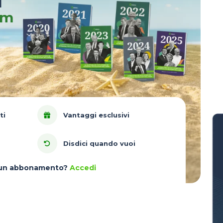
u
um
ti
Vantaggi esclusivi
Disdici quando vuoi
à un abbonamento?
Accedi