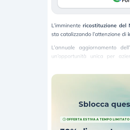
Fon
L’imminente
ricostituzione de
sta catalizzando l’attenzione di
i
L’annuale aggiornamento dell
un’opportunità unica per az
visibilità e a un volume di
invest
Sblocca que
OFFERTA ESTIVA A TEMPO LIMITATO