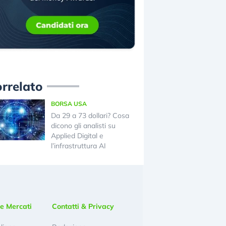
rrelato
BORSA USA
Da 29 a 73 dollari? Cosa
dicono gli analisti su
Applied Digital e
l’infrastruttura AI
e Mercati
Contatti & Privacy