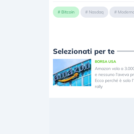
#
Bitcoin
#
Nasdaq
#
Modern
Selezionati per te
BORSA USA
Amazon vola a 3.000 
e nessuno l’aveva pr
Ecco perché è solo l’i
rally