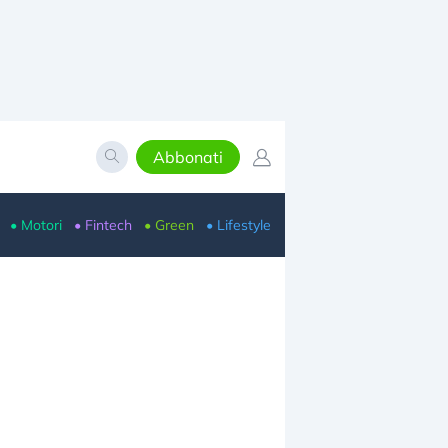
Abbonati
• Motori
• Fintech
• Green
• Lifestyle