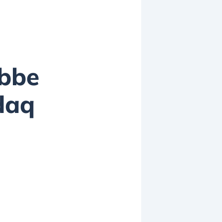
ebbe
sdaq