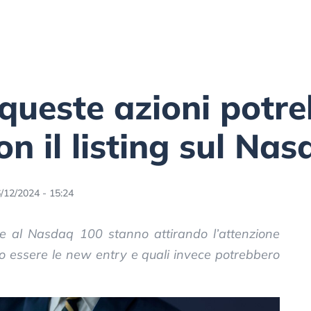
i queste azioni potr
n il listing sul Na
/12/2024 - 15:24
e al Nasdaq 100 stanno attirando l’attenzione
ero essere le new entry e quali invece potrebbero