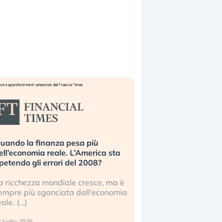
uando la finanza pesa più
Russia e Cina pronti
ell’economia reale. L’America sta
Starlink. Gli investit
ipetendo gli errori del 2008?
sottovalutando il ris
a ricchezza mondiale cresce, ma è
Gli investitori tech c
empre più sganciata dall’economia
ignorare il rischio geop
eale. (…)
17 luglio 2026
 luglio 2026