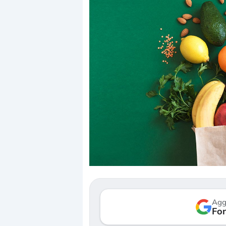
Dalle valutazioni estr
correzione. Cosa sta g
repricing degli asset?
Gli investitori stanno 
mostrando segni di s
Agg
verso le (…)
Fon
3 agosto 2026