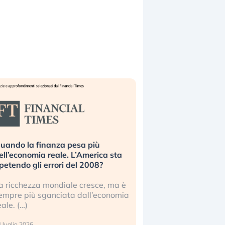
uando la finanza pesa più
Russia e Cina pronti
ell’economia reale. L’America sta
Starlink. Gli investit
ipetendo gli errori del 2008?
sottovalutando il ris
a ricchezza mondiale cresce, ma è
Gli investitori tech c
empre più sganciata dall’economia
ignorare il rischio geop
eale. (…)
17 luglio 2026
 luglio 2026