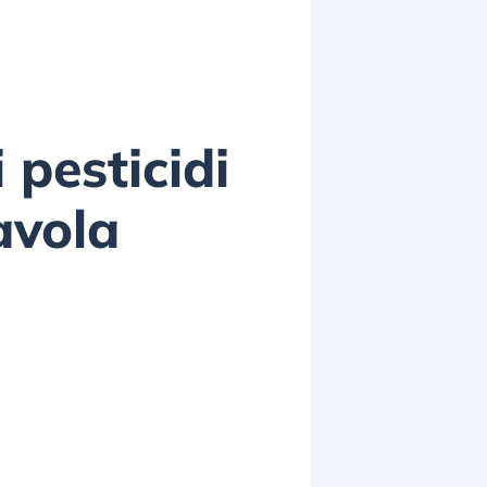
 pesticidi
avola