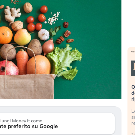
eme alla
«La mia vita è rovinata». Investitori
Q
uidando il
in preda al panico dopo lo scoppio
d
della bolla AI
r
finalmente
Il crollo della bolla AI travolge il
L
tanchezza
Kospi, mentre gli investitori retail (…)
s
iungi Money.it come
r
te preferita su Google
30 luglio 2026
24