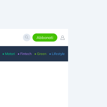
Abbonati
• Motori
• Fintech
• Green
• Lifestyle