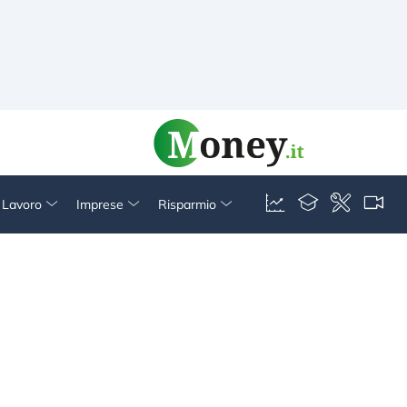
& Lavoro
Imprese
Risparmio