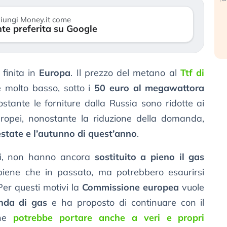
reale. (…)
1
iungi Money.it come
te preferita su Google
24 luglio 2026
finita in
Europa
. Il prezzo del metano al
Ttf di
 molto basso, sotto i
50 euro al megawattora
stante le forniture dalla Russia sono ridotte ai
europei, nonostante la riduzione della domanda,
’estate e l’autunno di quest’anno
.
fatti, non hanno ancora
sostituito a pieno il gas
piene che in passato, ma potrebbero esaurirsi
Per questi motivi la
Commissione europea
vuole
nda di gas
e ha proposto di continuare con il
che
potrebbe portare anche a veri e propri