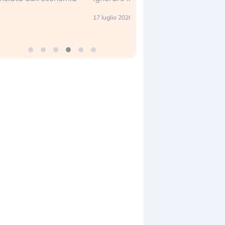
center e le big (…)
7 luglio 2026
9 luglio 2026