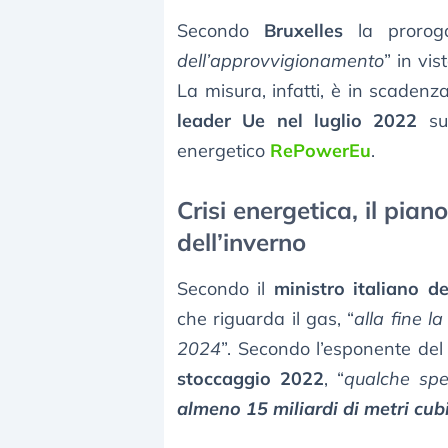
Secondo
Bruxelles
la prorog
dell’approvvigionamento
” in vi
La misura, infatti, è in scade
leader Ue nel luglio 2022
su 
energetico
RePowerEu
.
Crisi energetica, il pian
dell’inverno
Secondo il
ministro italiano d
che riguarda il gas, “
alla fine l
2024
”. Secondo l’esponente de
stoccaggio 2022
, “
qualche sp
almeno 15 miliardi di metri cub