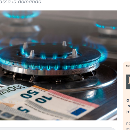
bassa la domanda.
». Investitori
Quando la finanza pesa più
R
po lo scoppio
dell’economia reale. L’America sta
S
ripetendo gli errori del 2008?
s
travolge il
La ricchezza mondiale cresce, ma è
G
itori retail (…)
sempre più sganciata dall’economia
i