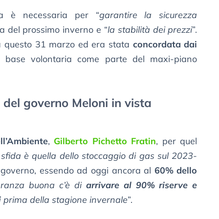
a è necessaria per “
garantire la sicurezza
sta del prossimo inverno e “
la stabilità dei prezzi
”.
nza questo 31 marzo ed era stata
concordata dai
base volontaria come parte del maxi-piano
o del governo Meloni in vista
ell’Ambiente
,
Gilberto Pichetto Fratin
, per quel
a sfida è quella dello stoccaggio di gas sul 2023-
l governo, essendo ad oggi ancora al
60% dello
eranza buona c’è di
arrivare al 90% riserve e
i
prima della stagione invernale
”.