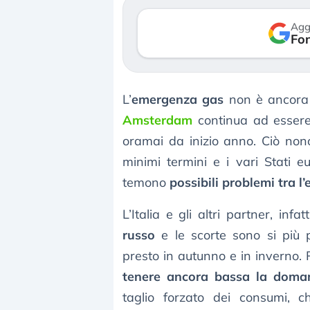
rso le (…)
30 luglio 2026
Agg
Fon
gosto 2026
L’
emergenza gas
non è ancora 
Amsterdam
continua ad essere
oramai da inizio anno. Ciò nono
minimi termini e i vari Stati 
temono
possibili problemi tra l
L’Italia e gli altri partner, in
russo
e le scorte sono si più 
presto in autunno e in inverno. 
tenere ancora bassa la doma
taglio forzato dei consumi, 