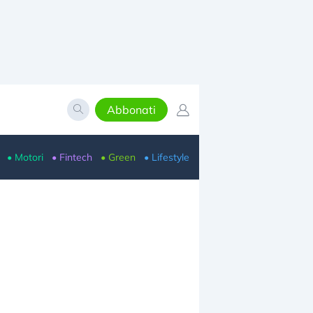
Abbonati
• Motori
• Fintech
• Green
• Lifestyle