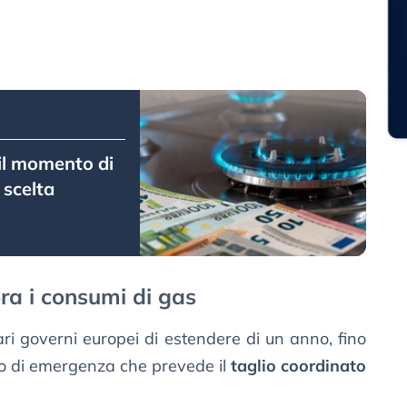
 il momento di
 scelta
ora i consumi di gas
ri governi europei di estendere di un anno, fino
to di emergenza che prevede il
taglio coordinato