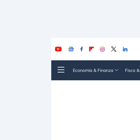
Economia & Finanza
Fisco 