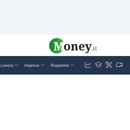
& Lavoro
Imprese
Risparmio