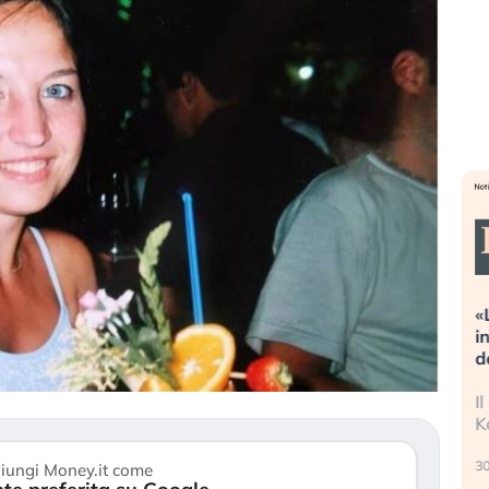
Dalle valutazioni estreme alla
«
correzione. Cosa sta guidando il
i
repricing degli asset?
d
Gli investitori stanno finalmente
I
mostrando segni di stanchezza
K
verso le (…)
30
iungi Money.it come
3 agosto 2026