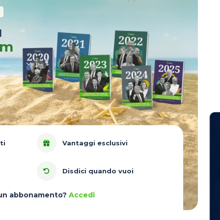
u
um
ti
Vantaggi esclusivi
Disdici quando vuoi
à un abbonamento?
Accedi