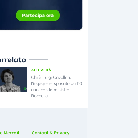
rrelato
ATTUALITÀ
Chi è Luigi Cavallari,
l’ingegnere sposato da 50
anni con la ministra
Roccella
e Mercati
Contatti & Privacy