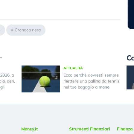
o
#
Cronaca nera
Co
ATTUALITÀ
2026, a
Ecco perché dovresti sempre
la, aeri,
mettere una pallina da tennis
gli
nel tuo bagaglio a mano
Money.it
Strumenti Finanziari
Finanza 