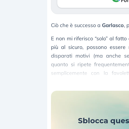
Fon
Ciò che è successo a
Garlasco
, 
E non mi riferisco “solo” al fatt
più al sicuro, possono essere
disparati motivi (ma anche se
quanto si ripete frequentement
semplicemente con la favoletta 
giudiziario
.
Sblocca que