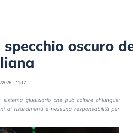
o specchio oscuro de
aliana
/2025 - 11:17
n sistema giudiziario che può colpire chiunque:
ioni di risarcimenti e nessuna responsabilità per