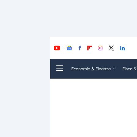
Economia & Finanza
Fisco 