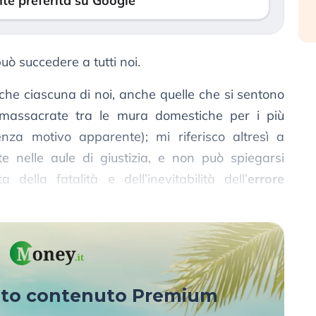
te preferita su Google
può succedere a tutti noi.
o che ciascuna di noi, anche quelle che si sentono
 massacrate tra le mura domestiche per i più
nza motivo apparente); mi riferisco altresì a
e nelle aule di giustizia, e non può spiegarsi
della fatalità e dell’inevitabilità dell’
errore
sto contenuto Premium