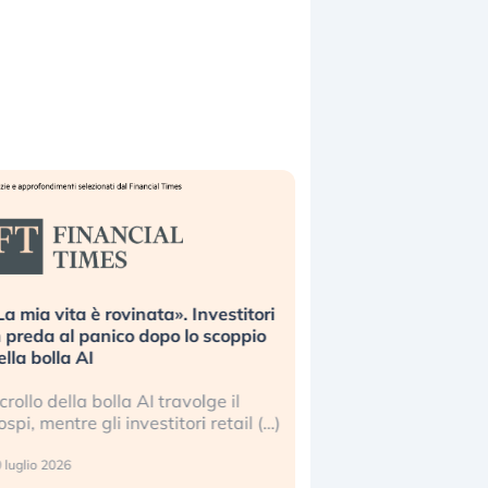
La mia vita è rovinata». Investitori
Quando la finanza p
n preda al panico dopo lo scoppio
dell’economia reale. 
ella bolla AI
ripetendo gli errori 
l crollo della bolla AI travolge il
La ricchezza mondial
ospi, mentre gli investitori retail (…)
sempre più sganciata
reale. (…)
 luglio 2026
24 luglio 2026