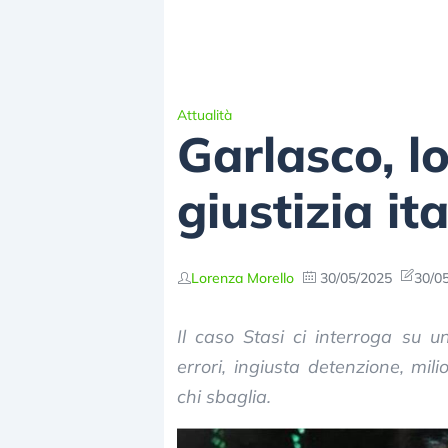
Attualità
Garlasco, l
giustizia it
Lorenza Morello
30/05/2025
30/05
Il caso Stasi ci interroga su u
errori, ingiusta detenzione, mil
chi sbaglia.