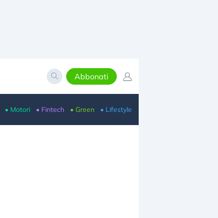
Abbonati
• Motori
• Fintech
• Green
• Lifestyle