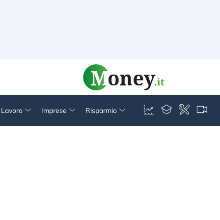
& Lavoro
Imprese
Risparmio