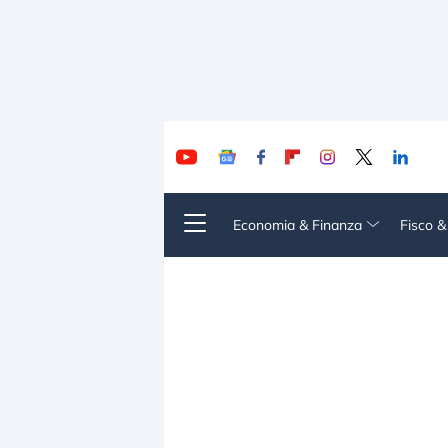
Economia & Finanza
Fisco 