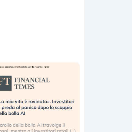
La mia vita è rovinata». Investitori
Quando la finanza p
n preda al panico dopo lo scoppio
dell’economia reale. 
ella bolla AI
ripetendo gli errori 
l crollo della bolla AI travolge il
La ricchezza mondial
ospi, mentre gli investitori retail (…)
sempre più sganciata