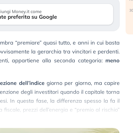
verso le (…)
30
iungi Money.it come
te preferita su Google
3 agosto 2026
embra “premiare” quasi tutto, e anni in cui basta
visamente la gerarchia tra vincitori e perdenti.
rrenti, appartiene alla seconda categoria:
meno
ezione dell’indice
giorno per giorno, ma capire
enzione degli investitori quando il capitale torna
aesi. In questa fase, la differenza spesso la fa il
ca fiscale, prezzi dell’energia e “premio al rischio”
i.