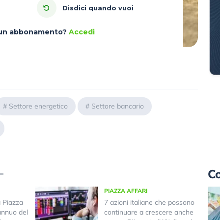
Disdici quando vuoi
à un abbonamento?
Accedi
#
Settore energetico
#
Settore bancario
Co
PIAZZA AFFARI
a Piazza
7 azioni italiane che possono
annuo del
continuare a crescere anche