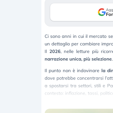
Agg
Fon
Ci sono anni in cui il mercato s
un dettaglio per cambiare improv
Il
2026
, nelle letture più rico
narrazione unica, più selezione
.
Il punto non è indovinare
la dir
dove potrebbe concentrarsi l’att
a spostarsi tra settori, stili e P
contesto: inflazione, tassi, politi
richiesto ai business più indebitat