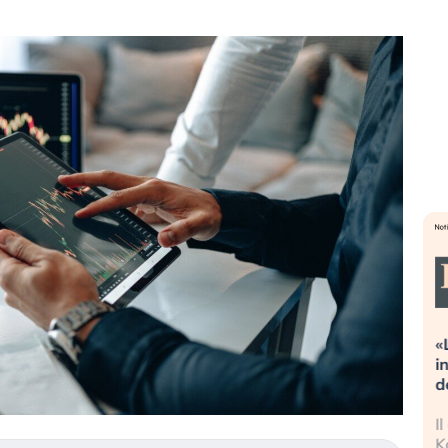
Dalle valutazioni estreme alla
«
correzione. Cosa sta guidando il
i
repricing degli asset?
d
Gli investitori stanno finalmente
I
mostrando segni di stanchezza
K