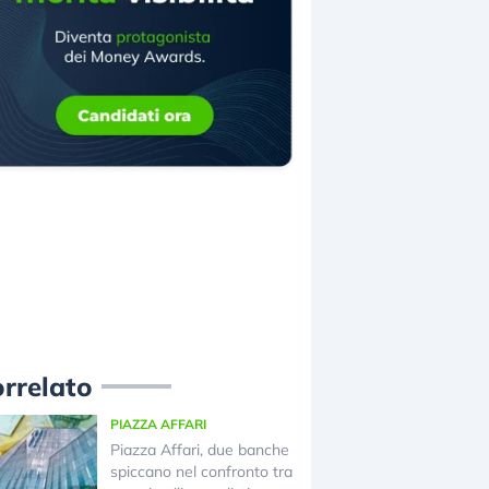
rrelato
PIAZZA AFFARI
Piazza Affari, due banche
spiccano nel confronto tra