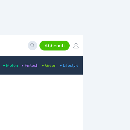
Abbonati
• Motori
• Fintech
• Green
• Lifestyle