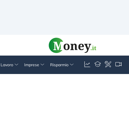
& Lavoro
Imprese
Risparmio