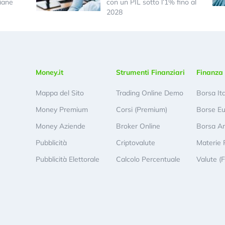
iane
con un PIL sotto l’1% fino al
2028
Money.it
Strumenti Finanziari
Finanza 
Mappa del Sito
Trading Online Demo
Borsa It
Money Premium
Corsi (Premium)
Borse E
Money Aziende
Broker Online
Borsa A
Pubblicità
Criptovalute
Materie 
Pubblicità Elettorale
Calcolo Percentuale
Valute (