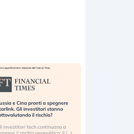
ussia e Cina pronti a spegnere
La grande operazion
tarlink. Gli investitori stanno
insabbiamento sui da
ottovalutando il rischio?
l’AI, spiegata sul Fi
li investitori tech continuano a
Le regole sulla trasp
gnorare il rischio geopolitico: il (…)
sembrano non valere 