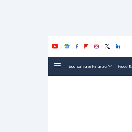
Economia & Finanza
Fisco 