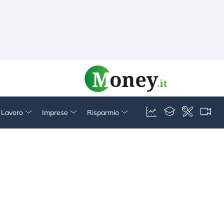
& Lavoro
Imprese
Risparmio