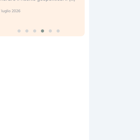
center e le big (…)
 luglio 2026
9 luglio 2026