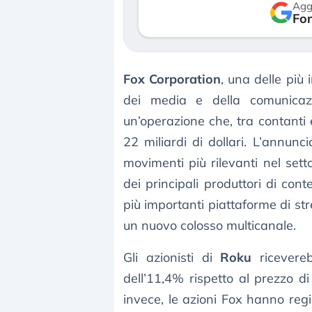
Agg
so le (…)
Fon
30 luglio 2026
gosto 2026
Fox Corporation
, una delle più 
dei media e della comunicaz
un’operazione che, tra contanti 
22 miliardi di dollari. L’annunc
movimenti più rilevanti nel sett
dei principali produttori di cont
più importanti piattaforme di str
un nuovo colosso multicanale.
Gli azionisti di
Roku
ricevereb
dell’11,4% rispetto al prezzo d
invece, le azioni Fox hanno regi