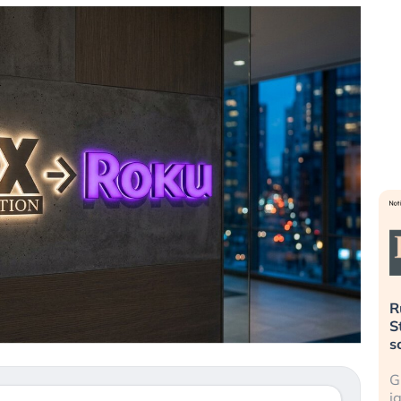
». Investitori
Quando la finanza pesa più
R
o lo scoppio
dell’economia reale. L’America sta
S
ripetendo gli errori del 2008?
s
travolge il
La ricchezza mondiale cresce, ma è
G
itori retail (…)
sempre più sganciata dall’economia
i