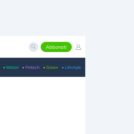
Abbonati
• Motori
• Fintech
• Green
• Lifestyle