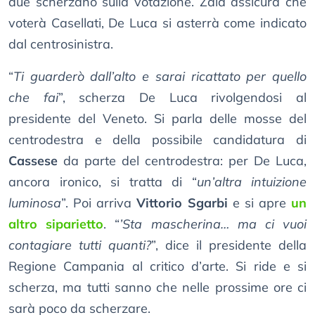
due scherzano sulla votazione. Zaia assicura che
voterà Casellati, De Luca si asterrà come indicato
dal centrosinistra.
“
Ti guarderò dall’alto e sarai ricattato per quello
che fai
”, scherza De Luca rivolgendosi al
presidente del Veneto. Si parla delle mosse del
centrodestra e della possibile candidatura di
Cassese
da parte del centrodestra: per De Luca,
ancora ironico, si tratta di “
un’altra intuizione
luminosa
”. Poi arriva
Vittorio Sgarbi
e si apre
un
altro siparietto
. “
’Sta mascherina… ma ci vuoi
contagiare tutti quanti?
”, dice il presidente della
Regione Campania al critico d’arte. Si ride e si
scherza, ma tutti sanno che nelle prossime ore ci
sarà poco da scherzare.