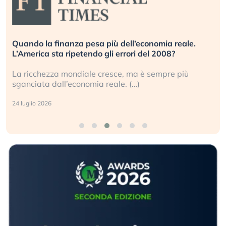
eale.
Russia e Cina pronti a spegnere Starlink. Gli
investitori stanno sottovalutando il rischio?
 più
Gli investitori tech continuano a ignorare il ris
geopolitico: il (…)
17 luglio 2026