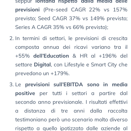
seppur
lontana rispetto dalla media delle
previsioni
(Pre-seed CAGR 22% vs 157%
previsto; Seed CAGR 37% vs 149% previsto;
Series A CAGR 35% vs 66% previsto);
In termini di settori, le previsioni di crescita
composta annua dei ricavi variano tra il
+55%
dell’Education
& HR al +196% del
settore
Digital
, con Lifestyle e Smart City che
prevedono un +179%.
Le
previsioni sull’EBITDA sono in media
positive
per tutti i settori a partire dal
secondo anno previsionale. I risultati effettivi
a distanza di tre anni dalla raccolta
testimoniano però uno scenario molto diverso
rispetto a quello ipotizzato dalle aziende al