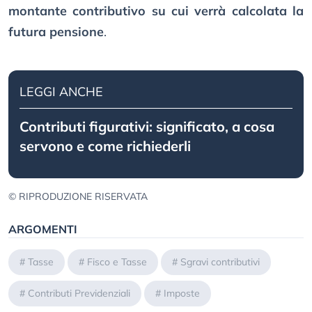
montante contributivo su cui verrà calcolata la
futura pensione
.
LEGGI ANCHE
Contributi figurativi: significato, a cosa
servono e come richiederli
© RIPRODUZIONE RISERVATA
ARGOMENTI
#
Tasse
#
Fisco e Tasse
#
Sgravi contributivi
#
Contributi Previdenziali
#
Imposte