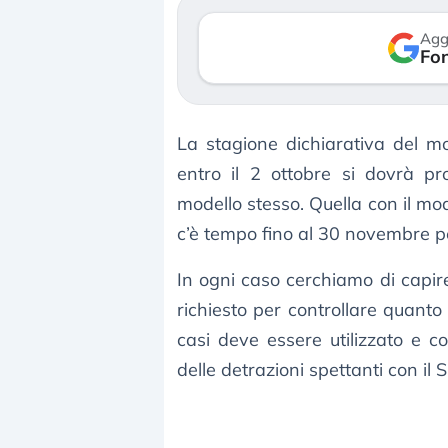
so le (…)
30 luglio 2026
Agg
Fon
gosto 2026
La stagione dichiarativa del m
entro il 2 ottobre si dovrà pro
modello stesso. Quella con il mo
c’è tempo fino al 30 novembre pe
In ogni caso cerchiamo di capire 
richiesto per controllare quanto 
casi deve essere utilizzato e co
delle detrazioni spettanti con i