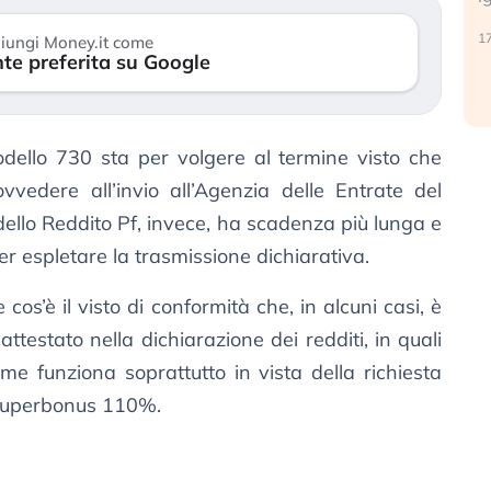
reale. (…)
17
iungi Money.it come
te preferita su Google
24 luglio 2026
odello 730 sta per volgere al termine visto che
vvedere all’invio all’Agenzia delle Entrate del
dello Reddito Pf, invece, ha scadenza più lunga e
r espletare la trasmissione dichiarativa.
cos’è il visto di conformità che, in alcuni casi, è
attestato nella dichiarazione dei redditi, in quali
me funziona soprattutto in vista della richiesta
l Superbonus 110%.