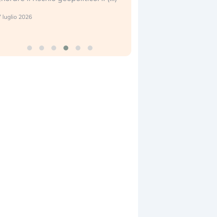
center e le big (…)
 luglio 2026
9 luglio 2026