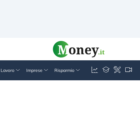
& Lavoro
Imprese
Risparmio