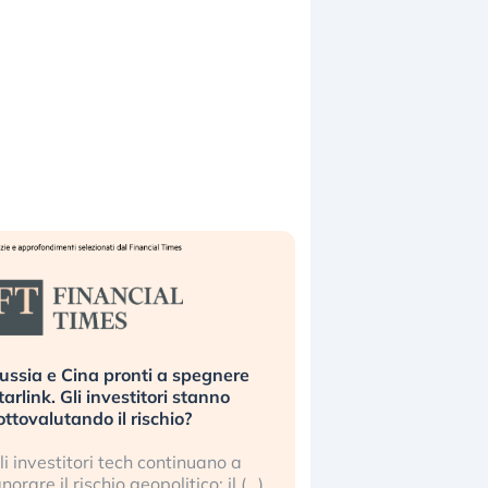
ussia e Cina pronti a spegnere
La grande operazion
tarlink. Gli investitori stanno
insabbiamento sui da
ottovalutando il rischio?
l’AI, spiegata sul Fi
li investitori tech continuano a
Le regole sulla trasp
gnorare il rischio geopolitico: il (…)
sembrano non valere 