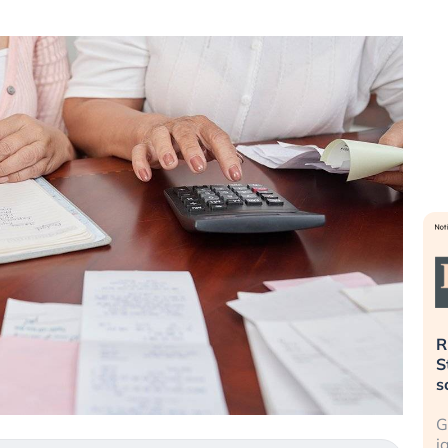
». Investitori
Quando la finanza pesa più
R
o lo scoppio
dell’economia reale. L’America sta
S
ripetendo gli errori del 2008?
s
travolge il
La ricchezza mondiale cresce, ma è
G
itori retail (…)
sempre più sganciata dall’economia
i