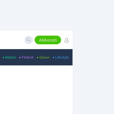
Abbonati
• Motori
• Fintech
• Green
• Lifestyle