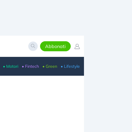
Abbonati
• Motori
• Fintech
• Green
• Lifestyle