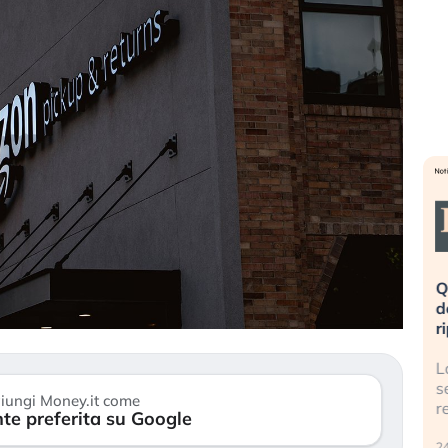
eme alla
«La mia vita è rovinata». Investitori
Q
uidando il
in preda al panico dopo lo scoppio
d
della bolla AI
r
finalmente
Il crollo della bolla AI travolge il
L
tanchezza
Kospi, mentre gli investitori retail (…)
s
iungi Money.it come
r
te preferita su Google
30 luglio 2026
24