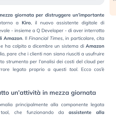
zza giornata per distruggere un’importante
intorno a
Kiro
, il nuovo assistente digitale di
le - insieme a Q Developer - di aver interrotto
 di Amazon
. Il
Financial Times
, in particolare, cita
he ha colpito a dicembre un sistema di
Amazon
o, pare che i clienti non siano riusciti a usufruire
ito strumento per l’analisi dei costi del cloud per
rrore legato proprio a questi
tool
. Ecco cos’è
to un’attività in mezza giornata
nomalia principalmente alla componente legata
 del tool, che funzionando da
assistente alla