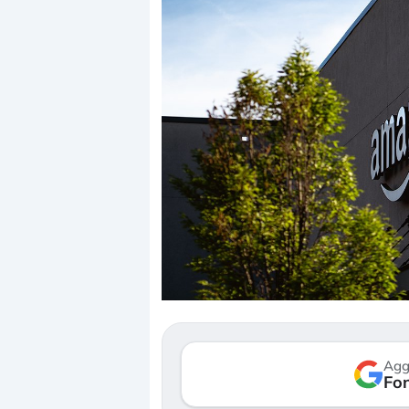
Dalle valutazioni estr
correzione. Cosa sta g
repricing degli asset?
Gli investitori stanno 
mostrando segni di s
Agg
verso le (…)
Fon
3 agosto 2026