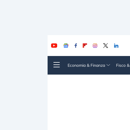
Economia & Finanza
Fisco 