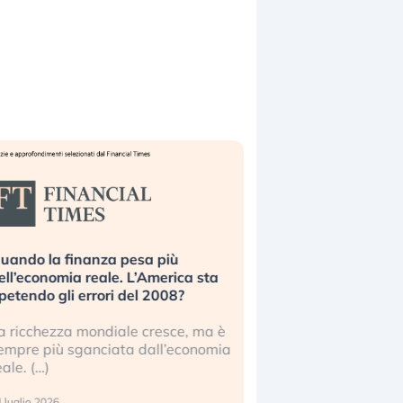
uando la finanza pesa più
Russia e Cina pronti
ell’economia reale. L’America sta
Starlink. Gli investit
ipetendo gli errori del 2008?
sottovalutando il ris
a ricchezza mondiale cresce, ma è
Gli investitori tech c
empre più sganciata dall’economia
ignorare il rischio geop
eale. (…)
17 luglio 2026
 luglio 2026