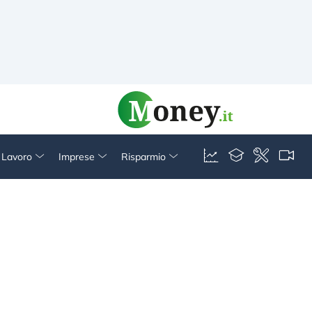
& Lavoro
Imprese
Risparmio