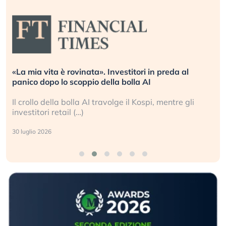
«La mia vita è rovinata». Investitori in preda al
panico dopo lo scoppio della bolla AI
Il crollo della bolla AI travolge il Kospi, mentre gli
investitori retail (…)
30 luglio 2026