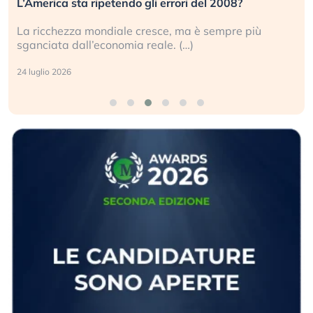
L’America sta ripetendo gli errori del 2008?
La ricchezza mondiale cresce, ma è sempre più
sganciata dall’economia reale. (…)
24 luglio 2026