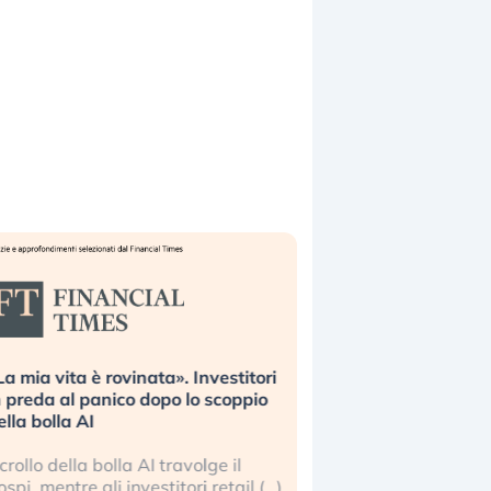
La mia vita è rovinata». Investitori
Quando la finanza p
n preda al panico dopo lo scoppio
dell’economia reale. 
ella bolla AI
ripetendo gli errori 
l crollo della bolla AI travolge il
La ricchezza mondial
ospi, mentre gli investitori retail (…)
sempre più sganciata