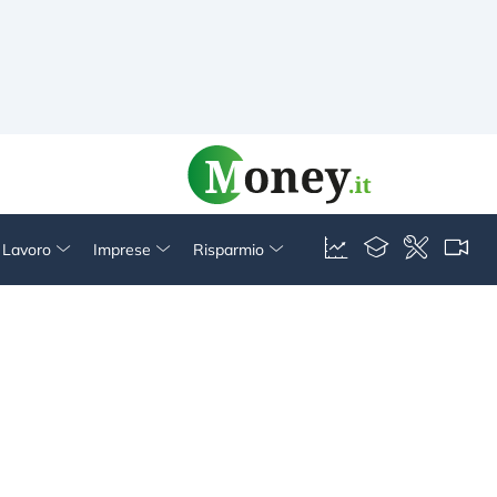
& Lavoro
Imprese
Risparmio