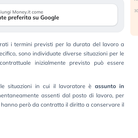
verso le (…)
30
iungi Money.it come
te preferita su Google
3 agosto 2026
ati i termini previsti per la durata del lavoro a
pecifico, sono individuate diverse situazioni per le
contrattuale inizialmente previsto può essere
le situazioni in cui il lavoratore è
assunto in
ntaneamente assenti dal posto di lavoro, per
 hanno però da contratto il diritto a conservare il