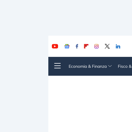
Economia & Finanza
Fisco 