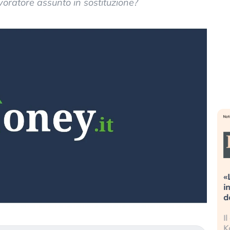
lavoratore assunto in sostituzione?
Dalle valutazioni estreme alla
«
correzione. Cosa sta guidando il
i
repricing degli asset?
d
Gli investitori stanno finalmente
I
mostrando segni di stanchezza
K