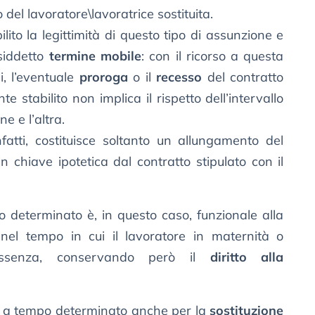
io del lavoratore\lavoratrice sostituita.
lito la legittimità di questo tipo di assunzione e
cosiddetto
termine mobile
: con il ricorso a questa
i, l’eventuale
proroga
o il
recesso
del contratto
stabilito non implica il rispetto dell’intervallo
e e l’altra.
fatti, costituisce soltanto un allungamento del
n chiave ipotetica dal contratto stipulato con il
o determinato è, in questo caso, funzionale alla
nel tempo in cui il lavoratore in maternità o
’assenza, conservando però il
diritto alla
to a tempo determinato anche per la
sostituzione