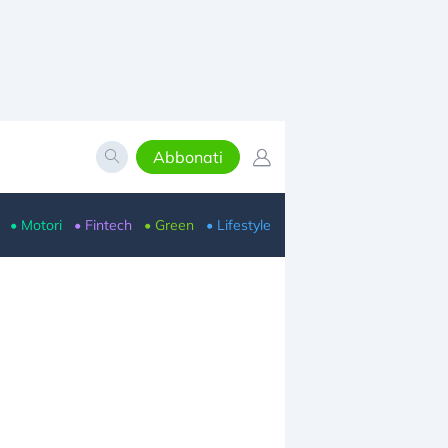
Abbonati
• Motori
• Fintech
• Green
• Lifestyle