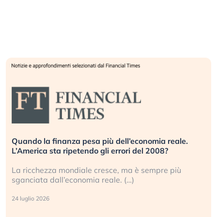
ia reale.
Russia e Cina pronti a spegnere Starlink. 
008?
investitori stanno sottovalutando il rischi
pre più
Gli investitori tech continuano a ignorare il
geopolitico: il (…)
17 luglio 2026