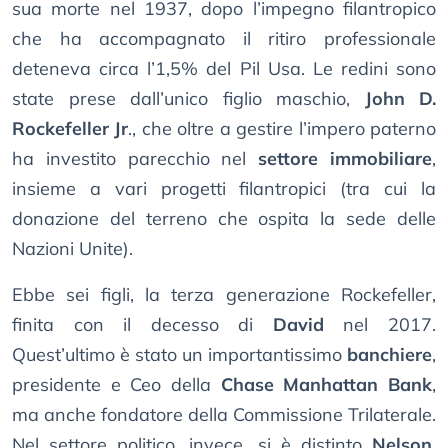
sua morte nel 1937, dopo l’impegno filantropico
che ha accompagnato il ritiro professionale
deteneva circa l’1,5% del Pil Usa. Le redini sono
state prese dall’unico figlio maschio,
John D.
Rockefeller Jr
., che oltre a gestire l’impero paterno
ha investito parecchio nel
settore immobiliare
,
insieme a vari progetti filantropici (tra cui la
donazione del terreno che ospita la sede delle
Nazioni Unite).
Ebbe sei figli, la terza generazione Rockefeller,
finita con il decesso di
David
nel 2017.
Quest’ultimo è stato un importantissimo
banchiere
,
presidente e Ceo della
Chase Manhattan Bank
,
ma anche fondatore della Commissione Trilaterale.
Nel settore politico, invece, si è distinto
Nelson
,