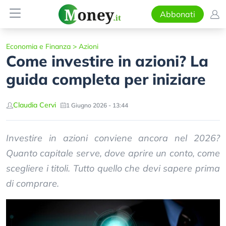
Abbonati
Economia e Finanza
>
Azioni
Come investire in azioni? La
guida completa per iniziare
Claudia Cervi
1 Giugno 2026 - 13:44
Investire in azioni conviene ancora nel 2026?
Quanto capitale serve, dove aprire un conto, come
scegliere i titoli. Tutto quello che devi sapere prima
di comprare.