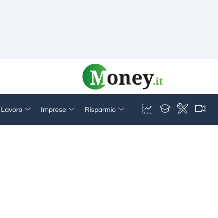
& Lavoro
Imprese
Risparmio