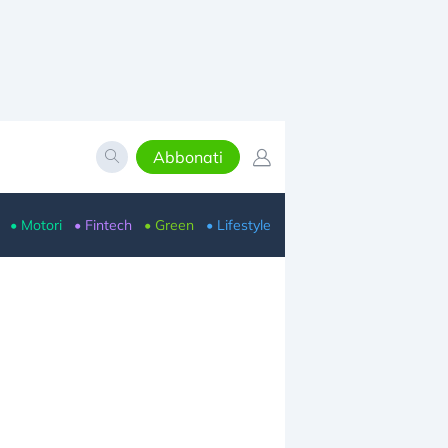
Abbonati
• Motori
• Fintech
• Green
• Lifestyle