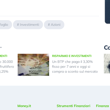
foglio
#
Investimenti
#
Azioni
Co
MENTI
RISPARMIO E INVESTIMENTI
o 30.000
Un BTP che paga il 3,30%
fruttifero
fisso per 7 anni e oggi si
 3,25%
compra a sconto sul mercato
Money.it
Strumenti Finanziari
Finanza 