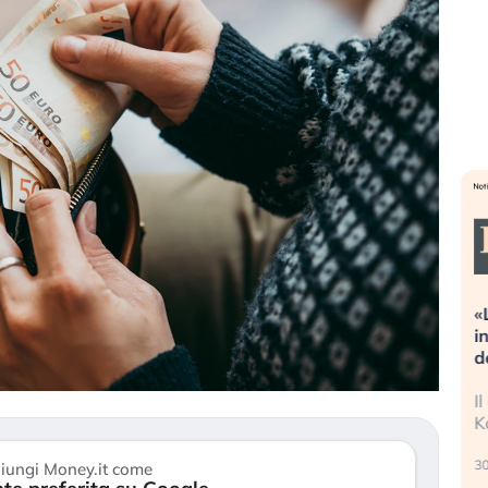
Dalle valutazioni estreme alla
«
correzione. Cosa sta guidando il
i
repricing degli asset?
d
Gli investitori stanno finalmente
I
mostrando segni di stanchezza
K
verso le (…)
30
iungi Money.it come
3 agosto 2026