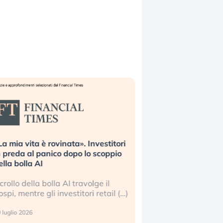
La mia vita è rovinata». Investitori
Quando la finanza p
n preda al panico dopo lo scoppio
dell’economia reale. 
ella bolla AI
ripetendo gli errori 
l crollo della bolla AI travolge il
La ricchezza mondial
ospi, mentre gli investitori retail (…)
sempre più sganciata
reale. (…)
 luglio 2026
24 luglio 2026