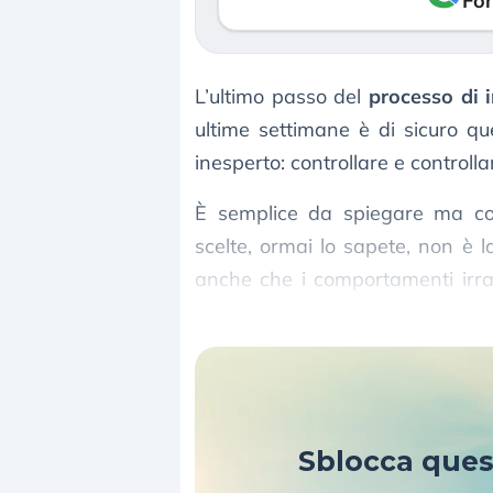
Fon
L’ultimo passo del
processo di 
ultime settimane è di sicuro que
inesperto: controllare e controllar
È semplice da spiegare ma co
scelte, ormai lo sapete, non è la
anche che i comportamenti irra
solo i risparmi degli investitori, m
Sblocca que