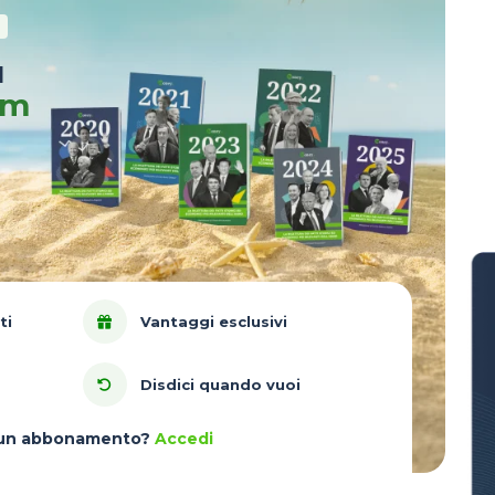
u
um
ti
Vantaggi esclusivi
Disdici quando vuoi
à un abbonamento?
Accedi