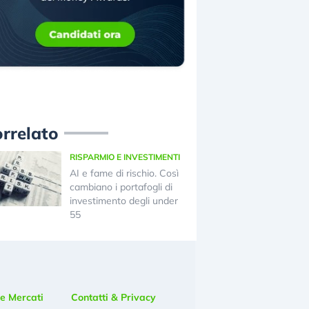
rrelato
RISPARMIO E INVESTIMENTI
AI e fame di rischio. Così
cambiano i portafogli di
investimento degli under
55
e Mercati
Contatti & Privacy