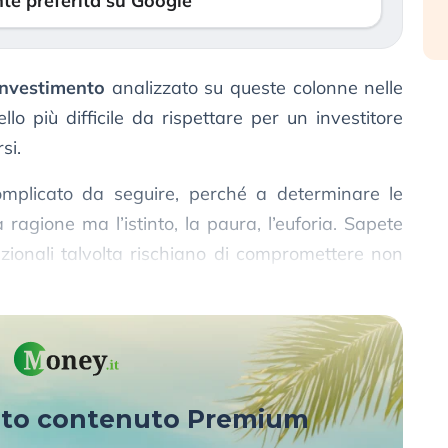
te preferita su Google
investimento
analizzato su queste colonne nelle
llo più difficile da rispettare per un investitore
si.
mplicato da seguire, perché a determinare le
 ragione ma l’istinto, la paura, l’euforia. Sapete
zionali talvolta rischiano di compromettere non
a anche i loro obiettivi di vita.
sto contenuto Premium