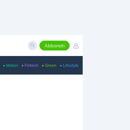
Abbonati
• Motori
• Fintech
• Green
• Lifestyle