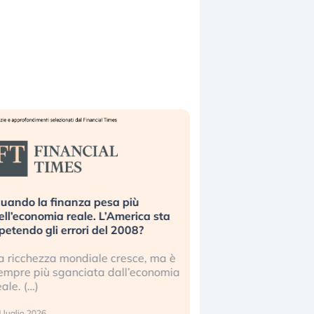
uando la finanza pesa più
Russia e Cina pronti
ell’economia reale. L’America sta
Starlink. Gli investit
ipetendo gli errori del 2008?
sottovalutando il ris
a ricchezza mondiale cresce, ma è
Gli investitori tech c
empre più sganciata dall’economia
ignorare il rischio geop
eale. (…)
17 luglio 2026
 luglio 2026