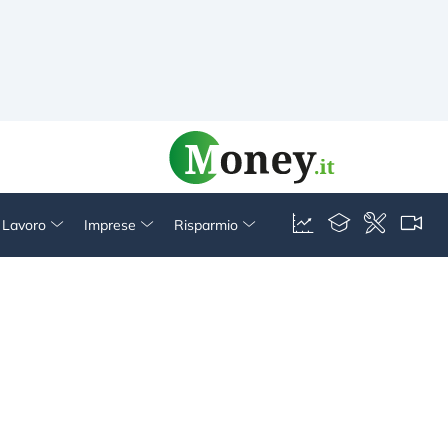
& Lavoro
Imprese
Risparmio