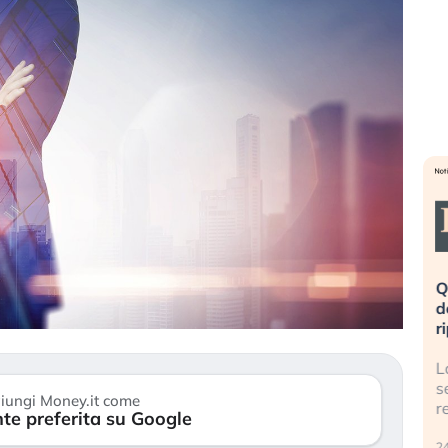
eme alla
«La mia vita è rovinata». Investitori
Q
uidando il
in preda al panico dopo lo scoppio
d
della bolla AI
r
finalmente
Il crollo della bolla AI travolge il
L
tanchezza
Kospi, mentre gli investitori retail (…)
s
iungi Money.it come
r
te preferita su Google
30 luglio 2026
24