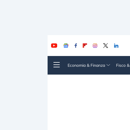
Economia & Finanza
Fisco 