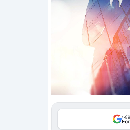
Dalle valutazioni estr
correzione. Cosa sta g
repricing degli asset?
Gli investitori stanno 
mostrando segni di s
Agg
verso le (…)
Fon
3 agosto 2026