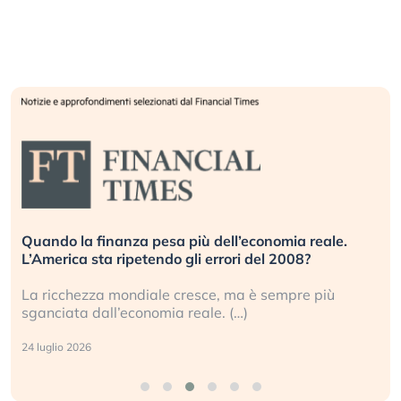
Russia e Cina pronti a spegnere Starlink. Gli
investitori stanno sottovalutando il rischio?
Gli investitori tech continuano a ignorare il rischio
geopolitico: il (…)
17 luglio 2026