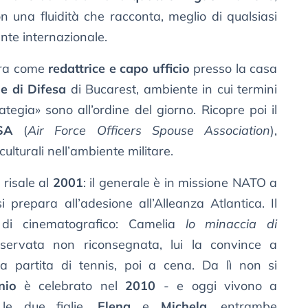
on una fluidità che racconta, meglio di qualsiasi
nte internazionale.
vora come
redattrice e capo ufficio
presso la casa
e di Difesa
di Bucarest, ambiente in cui termini
egia» sono all’ordine del giorno. Ricopre poi il
SA
(
Air Force Officers Spouse Association
),
ulturali nell’ambiente militare.
 risale al
2001
: il generale è in missione NATO a
prepara all’adesione all’Alleanza Atlantica. Il
di cinematografico: Camelia
lo minaccia di
servata non riconsegnata, lui la convince a
a partita di tennis, poi a cena. Da lì non si
nio
è celebrato nel
2010
- e oggi vivono a
le due figlie,
Elena
e
Michela
, entrambe