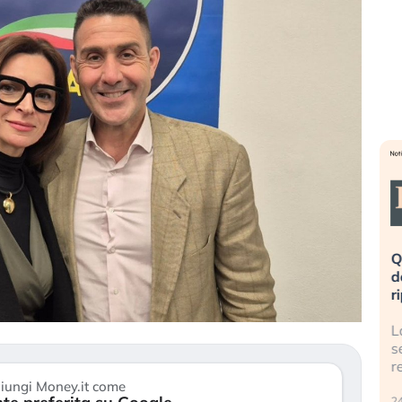
eme alla
«La mia vita è rovinata». Investitori
Q
uidando il
in preda al panico dopo lo scoppio
d
della bolla AI
r
finalmente
Il crollo della bolla AI travolge il
L
tanchezza
Kospi, mentre gli investitori retail (…)
s
r
30 luglio 2026
iungi Money.it come
24