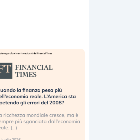
uando la finanza pesa più
Russia e Cina pronti
ell’economia reale. L’America sta
Starlink. Gli investit
ipetendo gli errori del 2008?
sottovalutando il ris
a ricchezza mondiale cresce, ma è
Gli investitori tech c
empre più sganciata dall’economia
ignorare il rischio geop
eale. (…)
17 luglio 2026
 luglio 2026