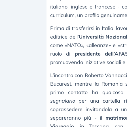
italiano, inglese e francese - c
curriculum, un profilo genuiname
Prima di trasferirsi in Italia, la
editrice dell’
Università Nazional
come «NATO», «alleanze» e «strat
ruolo di
presidente dell’AFA
promuovendo iniziative sociali e c
L’incontro con Roberto Vannacci
Bucarest, mentre la Romania si 
primo contatto ha qualcosa 
segnalarlo
per una cartella ri
soprassedere invitandola a un
separeranno più - il
matrimo
Viareggio
, in Toscana, con 