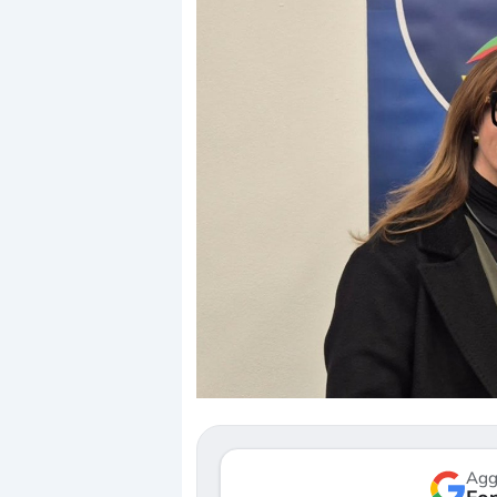
Dalle valutazioni estr
correzione. Cosa sta g
repricing degli asset?
Gli investitori stanno 
mostrando segni di s
verso le (…)
Agg
3 agosto 2026