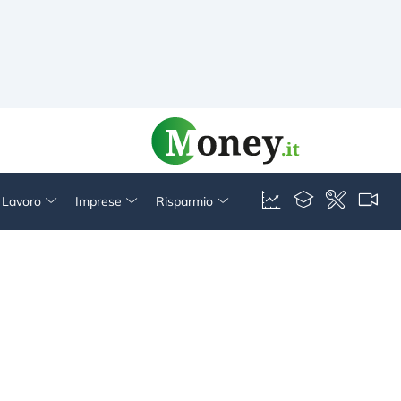
& Lavoro
Imprese
Risparmio