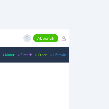
Abbonati
• Motori
• Fintech
• Green
• Lifestyle