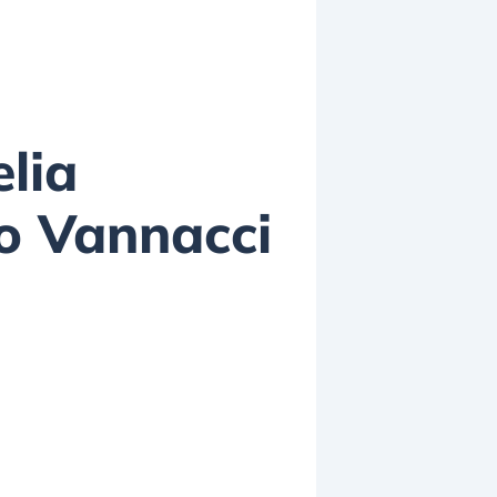
lia
to Vannacci