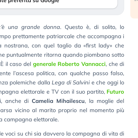
te preferita su Google
c’è una grande donna
. Questo è, di solito, lo
stampo prettamente patriarcale che accompagna i
a nostrana, con quel taglio da «first lady» che
he puntualmente ritorna quando piombano sotto
. È il caso del
generale Roberto Vannacci
, che di
nte l’ascesa politica, con qualche passo falso,
enza polemiche dalla
Lega di Salvini
e che oggi lo
pagna elettorale e TV con il suo partito,
Futuro
di, anche di
Camelia Mihailescu
, la moglie del
parsa vicino al marito proprio nel momento più
lla campagna elettorale.
 le voci su chi sia davvero la compagna di vita di