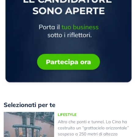
Selezionati per te
LIFESTYLE
Altro che ponti e tunnel. La Cina ha
costruito un “grattacielo orizzontale”
sospeso a 250 metri di altezza