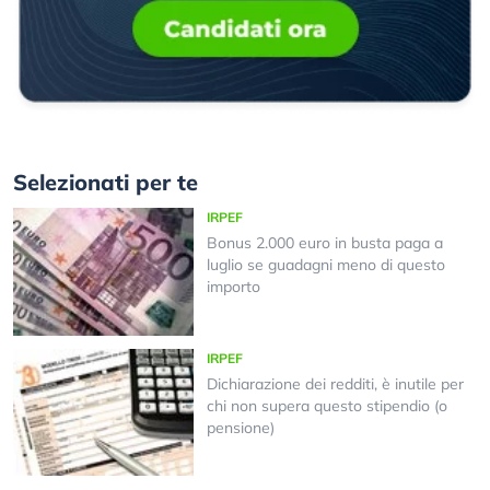
Selezionati per te
IRPEF
Bonus 2.000 euro in busta paga a
luglio se guadagni meno di questo
importo
IRPEF
Dichiarazione dei redditi, è inutile per
chi non supera questo stipendio (o
pensione)