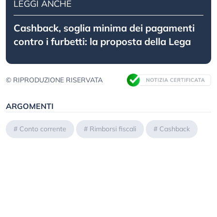
LEGGI ANCHE
Cashback, soglia minima dei pagamenti
contro i furbetti: la proposta della Lega
© RIPRODUZIONE RISERVATA
ARGOMENTI
#
Conto corrente
#
Rimborsi fiscali
#
Cashback