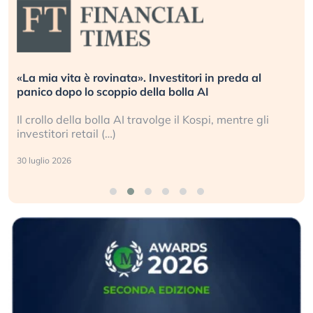
. Investitori in preda al
Quando la finanza pesa pi
della bolla AI
L’America sta ripetendo gl
ravolge il Kospi, mentre gli
La ricchezza mondiale cre
sganciata dall’economia re
24 luglio 2026