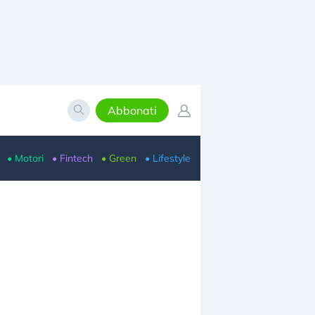
Abbonati
• Motori
• Fintech
• Green
• Lifestyle