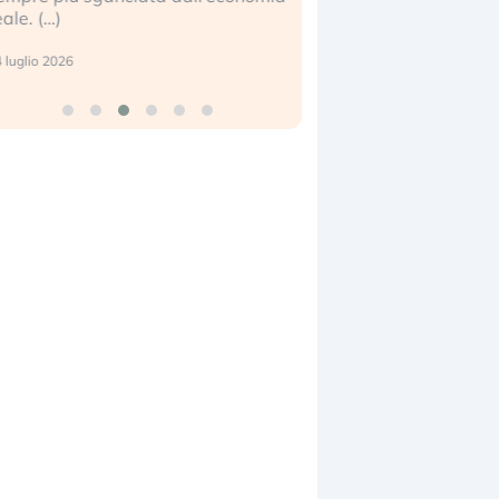
center e le big (…)
7 luglio 2026
9 luglio 2026