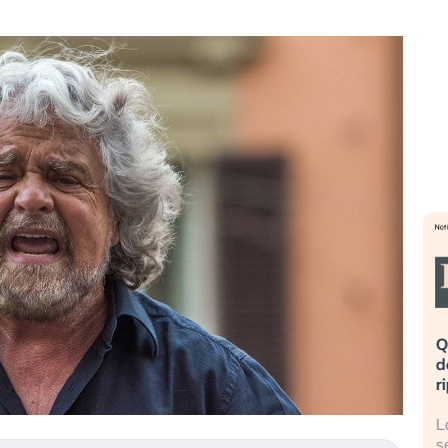
». Investitori
Quando la finanza pesa più
R
po lo scoppio
dell’economia reale. L’America sta
S
ripetendo gli errori del 2008?
s
travolge il
La ricchezza mondiale cresce, ma è
G
itori retail (…)
sempre più sganciata dall’economia
i