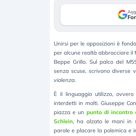
rso le (…)
30 luglio 2026
Agg
Fon
gosto 2026
Unirsi per le opposizioni è fond
per alcune realtà abbracciare il 
Beppe Grillo. Sul palco del M5
senza scuse, scrivono diverse v
violenza
.
È il linguaggio utilizzo, ovver
interdetti in molti. Giuseppe Co
piazza e un
punto di incontro 
Schlein
, ha alzato le mani in 
parole e placare la polemica e i