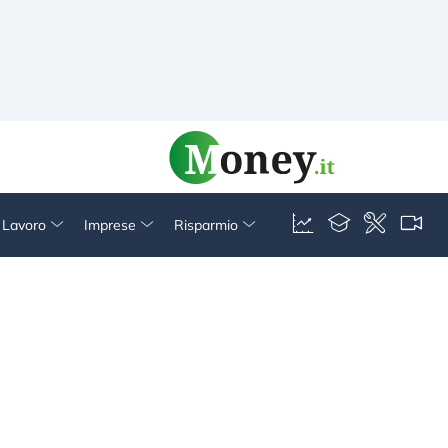
& Lavoro
Imprese
Risparmio