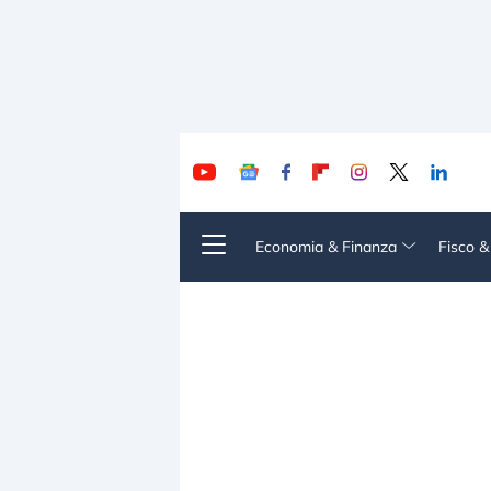
Economia & Finanza
Fisco 