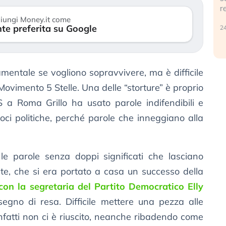
reale. (…)
1
iungi Money.it come
te preferita su Google
24 luglio 2026
amentale se vogliono sopravvivere, ma è difficile
Movimento 5 Stelle. Una delle “storture” è proprio
S a Roma Grillo ha usato parole indifendibili e
oci politiche, perché parole che inneggiano alla
o le parole senza doppi significati che lasciano
nte, che si era portato a casa un successo della
con la segretaria del Partito Democratico Elly
segno di resa. Difficile mettere una pezza alle
nfatti non ci è riuscito, neanche ribadendo come