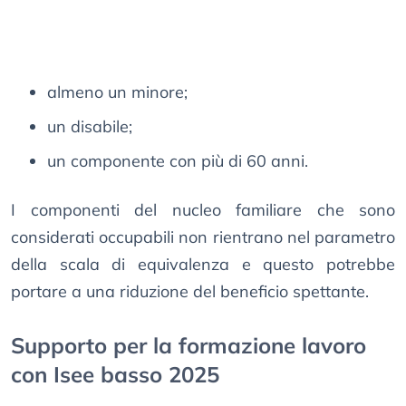
almeno un minore;
un disabile;
un componente con più di 60 anni.
I componenti del nucleo familiare che sono
considerati occupabili non rientrano nel parametro
della scala di equivalenza e questo potrebbe
portare a una riduzione del beneficio spettante.
Supporto per la formazione lavoro
con Isee basso 2025