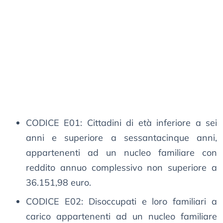
CODICE E01: Cittadini di età inferiore a sei
anni e superiore a sessantacinque anni,
appartenenti ad un nucleo familiare con
reddito annuo complessivo non superiore a
36.151,98 euro.
CODICE E02: Disoccupati e loro familiari a
carico appartenenti ad un nucleo familiare