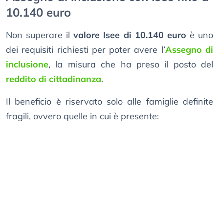
10.140 euro
Non superare il
valore Isee di 10.140 euro
è uno
dei requisiti richiesti per poter avere l’
Assegno di
inclusione
, la misura che ha preso il posto del
reddito di cittadinanza
.
Il beneficio è riservato solo alle famiglie definite
fragili, ovvero quelle in cui è presente: