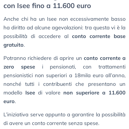
con Isee fino a 11.600 euro
Anche chi ha un Isee non eccessivamente basso
ha diritto ad alcune agevolazioni: tra questa vi è la
possibilità di accedere al
conto corrente base
gratuito
.
Potranno richiedere di aprire un
conto corrente a
zero spese
i pensionati, con trattamenti
pensionistici non superiori a 18mila euro all’anno,
nonché tutti i contribuenti che presentano un
modello
Isee
di valore
non superiore a 11.600
euro
.
L’iniziativa serve appunto a garantire la possibilità
di avere un conto corrente senza spese.