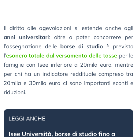
Il diritto alle agevolazioni si estende anche agli
anni universitari
: oltre a poter concorrere per
l’assegnazione delle
borse di studio
è previsto
l’
esonero totale dal versamento delle tasse
per le
famiglie con Isee inferiore a 20mila euro, mentre
per chi ha un indicatore reddituale compreso tra
20mila e 30mila euro ci sono importanti sconti e
riduzioni.
LEGGI ANCHE
Isee Università, borse di studio fino a