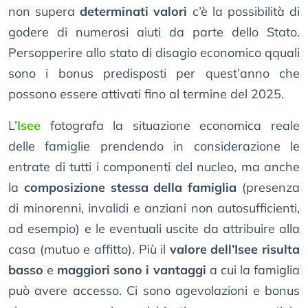
non supera
determinati valori
c’è la possibilità di
godere di numerosi aiuti da parte dello Stato.
Persopperire allo stato di disagio economico qquali
sono i bonus predisposti per quest’anno che
possono essere attivati fino al termine del 2025.
L’
Isee
fotografa la situazione economica reale
delle famiglie prendendo in considerazione le
entrate di tutti i componenti del nucleo, ma anche
la
composizione stessa della famiglia
(presenza
di minorenni, invalidi e anziani non autosufficienti,
ad esempio) e le eventuali uscite da attribuire alla
casa (mutuo e affitto). Più il
valore dell’Isee risulta
basso
e
maggiori sono i vantaggi
a cui la famiglia
può avere accesso. Ci sono agevolazioni e bonus