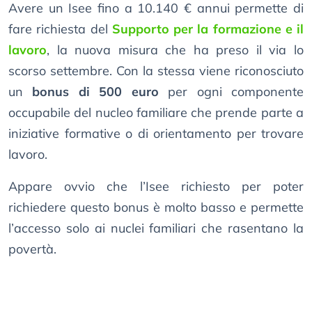
Avere un Isee fino a 10.140 € annui permette di
fare richiesta del
Supporto per la formazione e il
lavoro
, la nuova misura che ha preso il via lo
scorso settembre. Con la stessa viene riconosciuto
un
bonus di 500 euro
per ogni componente
occupabile del nucleo familiare che prende parte a
iniziative formative o di orientamento per trovare
lavoro.
Appare ovvio che l’Isee richiesto per poter
richiedere questo bonus è molto basso e permette
l’accesso solo ai nuclei familiari che rasentano la
povertà.