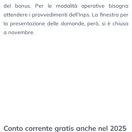
del bonus. Per le modalità operative bisogna
attendere i provvedimenti dell’Inps. La finestra per
la presentazione delle domande, però, si è chiusa
a novembre.
Conto corrente gratis anche nel 2025