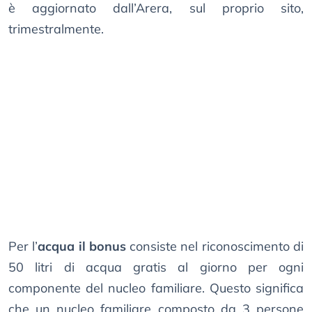
è aggiornato dall’Arera, sul proprio sito,
trimestralmente.
Per l’
acqua il bonus
consiste nel riconoscimento di
50 litri di acqua gratis al giorno per ogni
componente del nucleo familiare. Questo significa
che un nucleo familiare composto da 3 persone