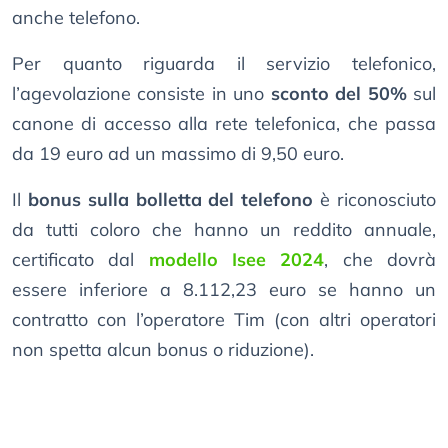
anche telefono.
Per quanto riguarda il servizio telefonico,
l’agevolazione consiste in uno
sconto del 50%
sul
canone di accesso alla rete telefonica, che passa
da 19 euro ad un massimo di 9,50 euro.
Il
bonus sulla bolletta del telefono
è riconosciuto
da tutti coloro che hanno un reddito annuale,
certificato dal
modello Isee 2024
, che dovrà
essere inferiore a 8.112,23 euro se hanno un
contratto con l’operatore Tim (con altri operatori
non spetta alcun bonus o riduzione).