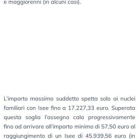
e maggiorenni (in alcuni casi).
L’importo massimo suddetto spetta solo ai nuclei
familiari con Isee fino a 17.227,33 euro. Superata
questa soglia l’assegno cala progressivamente
fino ad arrivare all’importo minimo di 57,50 euro al
raggiungimento di un Isee di 45.939,56 euro (in