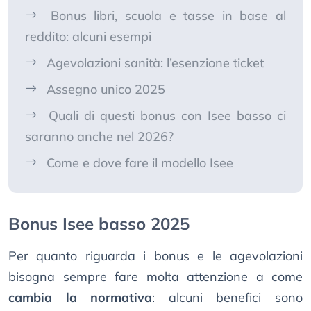
Bonus libri, scuola e tasse in base al
reddito: alcuni esempi
Agevolazioni sanità: l’esenzione ticket
Assegno unico 2025
Quali di questi bonus con Isee basso ci
saranno anche nel 2026?
Come e dove fare il modello Isee
Bonus Isee basso 2025
Per quanto riguarda i bonus e le agevolazioni
bisogna sempre fare molta attenzione a come
cambia la normativa
: alcuni benefici sono