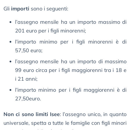
Gli
importi
sono i seguenti:
l’assegno mensile ha un importo massimo di
201 euro per i figli minorenni;
l’importo minimo per i figli minorenni è di
57,50 euro;
l’assegno mensile ha un importo di massimo
99 euro circa per i figli maggiorenni tra i 18 e
i 21 anni;
l’importo minimo per i figli maggiorenni è di
27,50euro.
Non ci sono limiti Isee
: l’assegno unico, in quanto
universale, spetta a tutte le famiglie con figli minori