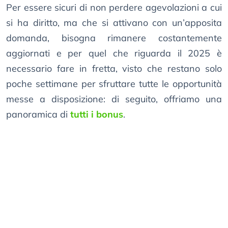
Per essere sicuri di non perdere agevolazioni a cui
si ha diritto, ma che si attivano con un’apposita
domanda, bisogna rimanere costantemente
aggiornati e per quel che riguarda il 2025 è
necessario fare in fretta, visto che restano solo
poche settimane per sfruttare tutte le opportunità
messe a disposizione: di seguito, offriamo una
panoramica di
tutti i bonus
.