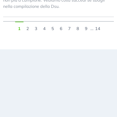
non più a campione. Vediamo cosa succedi se sbagli
nella compilazione della Dsu.
1
2
3
4
5
6
7
8
9
...
14