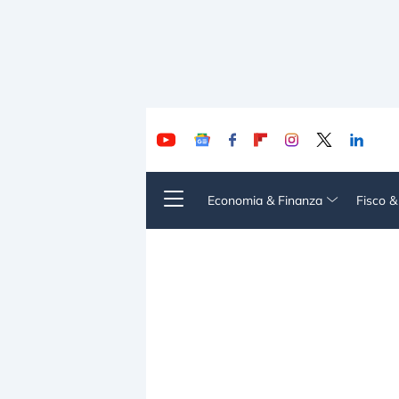
Economia & Finanza
Fisco 