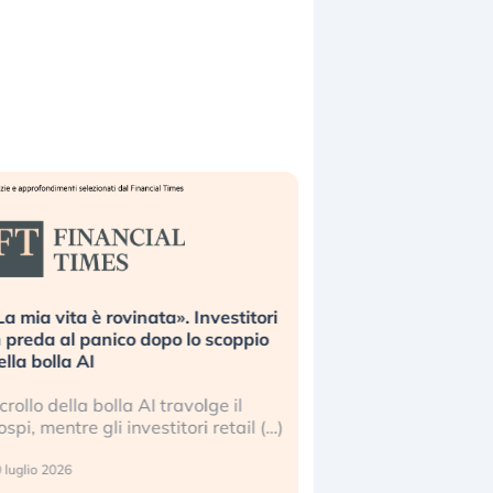
La mia vita è rovinata». Investitori
Quando la finanza p
n preda al panico dopo lo scoppio
dell’economia reale. 
ella bolla AI
ripetendo gli errori 
l crollo della bolla AI travolge il
La ricchezza mondial
ospi, mentre gli investitori retail (…)
sempre più sganciata
reale. (…)
 luglio 2026
24 luglio 2026