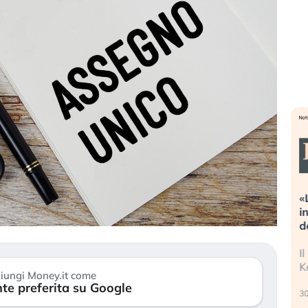
Dalle valutazioni estreme alla
«
correzione. Cosa sta guidando il
i
repricing degli asset?
d
Gli investitori stanno finalmente
I
mostrando segni di stanchezza
K
iungi Money.it come
verso le (…)
te preferita su Google
30
3 agosto 2026