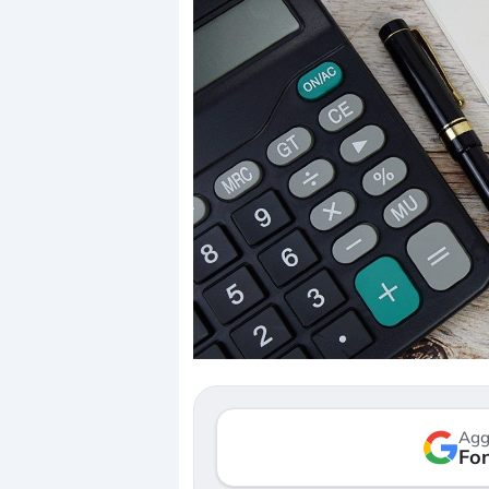
Agg
Fon