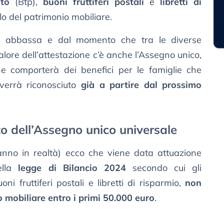
ato
(Btp),
buoni fruttiferi postali
e
libretti di
olo del patrimonio mobiliare.
i abbassa e dal momento che tra le diverse
lore dell’attestazione c’è anche l’Assegno unico,
one comporterà dei benefici per le famiglie che
errà riconosciuto
già a partire dal prossimo
o dell’Assegno unico universale
anno in realtà) ecco che viene data attuazione
ella
legge di Bilancio 2024
secondo cui gli
uoni fruttiferi postali e libretti di risparmio,
non
 mobiliare entro i primi 50.000 euro
.