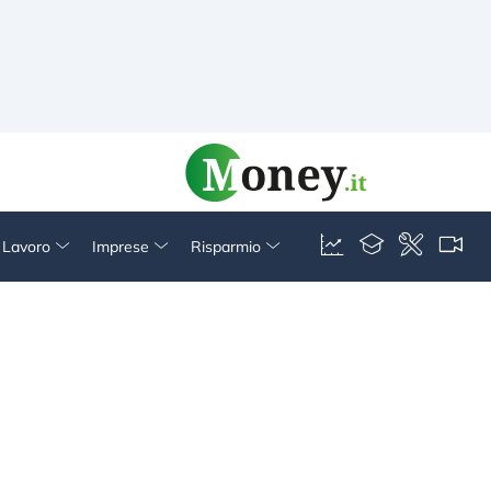
& Lavoro
Imprese
Risparmio