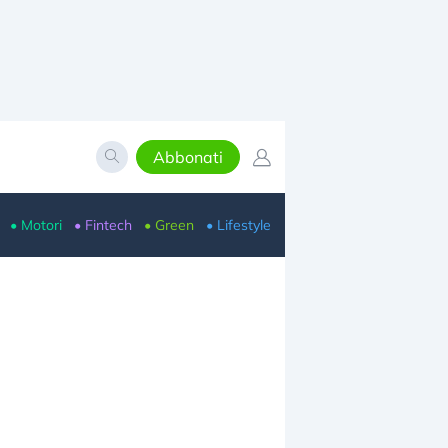
Abbonati
• Motori
• Fintech
• Green
• Lifestyle