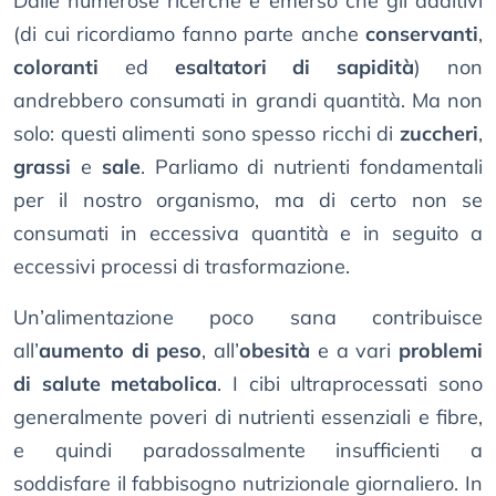
Dalle numerose ricerche è emerso che gli additivi
(di cui ricordiamo fanno parte anche
conservanti
,
coloranti
ed
esaltatori di sapidità
) non
andrebbero consumati in grandi quantità. Ma non
solo: questi alimenti sono spesso ricchi di
zuccheri
,
grassi
e
sale
. Parliamo di nutrienti fondamentali
per il nostro organismo, ma di certo non se
consumati in eccessiva quantità e in seguito a
eccessivi processi di trasformazione.
Un’alimentazione poco sana contribuisce
all’
aumento di peso
, all’
obesità
e a vari
problemi
di salute metabolica
. I cibi ultraprocessati sono
generalmente poveri di nutrienti essenziali e fibre,
e quindi paradossalmente insufficienti a
soddisfare il fabbisogno nutrizionale giornaliero. In