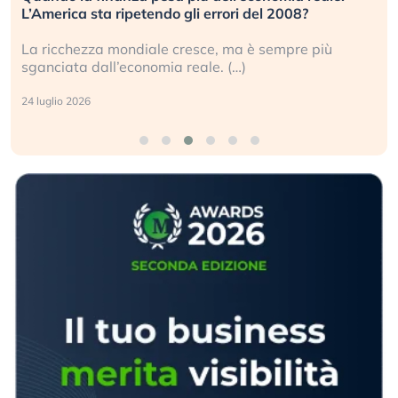
L’America sta ripetendo gli errori del 2008?
La ricchezza mondiale cresce, ma è sempre più
sganciata dall’economia reale. (…)
24 luglio 2026