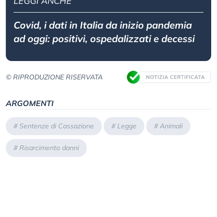
LEGGI ANCHE
Covid, i dati in Italia da inizio pandemia
ad oggi: positivi, ospedalizzati e decessi
© RIPRODUZIONE RISERVATA
ARGOMENTI
#
Sentenze di Cassazione
#
Legge
#
Animali
#
Risarcimento danni