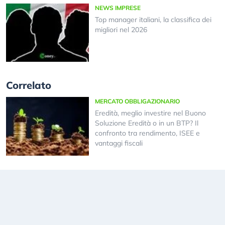
NEWS IMPRESE
Top manager italiani, la classifica dei
migliori nel 2026
Correlato
MERCATO OBBLIGAZIONARIO
Eredità, meglio investire nel Buono
Soluzione Eredità o in un BTP? Il
confronto tra rendimento, ISEE e
vantaggi fiscali