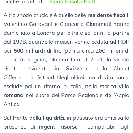
anche la defunta
regina Elisabetta II
.
Altro snodo cruciale è quello delle
residenze fiscali
.
Valentino Garavani e Giancarlo Giammetti hanno
domiciliato a Londra per oltre dieci anni, a partire
dal 1998, quando la maison venne ceduta ad HDP
per
500 miliardi di lire
(pari a circa 260 milioni di
euro). In seguito, almeno fino al 2021, lo stilista
risulta residente in
Svizzera
, nello Chalet
Gifferhorn di Gstaad. Negli ultimi anni di vita non si
esclude poi un ritorno in Italia, nella storica
villa
romana
nel cuore del Parco Regionale dell’Appia
Antica.
Sul fronte della
liquidità
, in passato era emersa la
presenza di
ingenti risorse
- comparabili agli