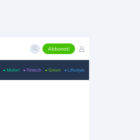
Abbonati
• Motori
• Fintech
• Green
• Lifestyle