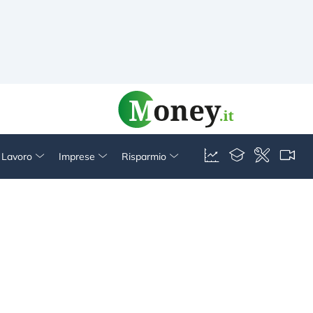
& Lavoro
Imprese
Risparmio