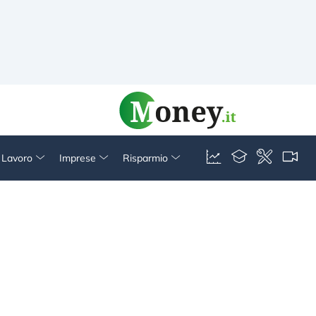
& Lavoro
Imprese
Risparmio