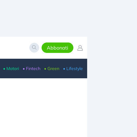
Abbonati
• Motori
• Fintech
• Green
• Lifestyle