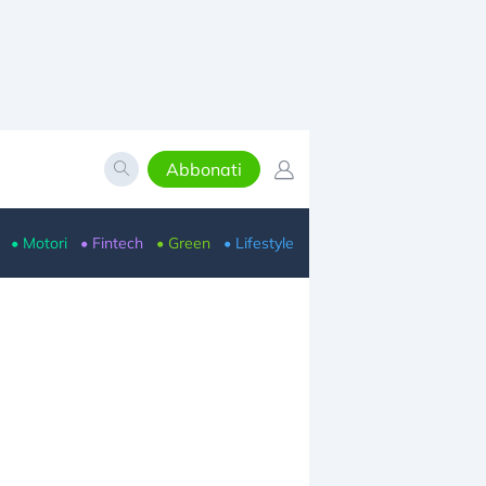
Abbonati
• Motori
• Fintech
• Green
• Lifestyle