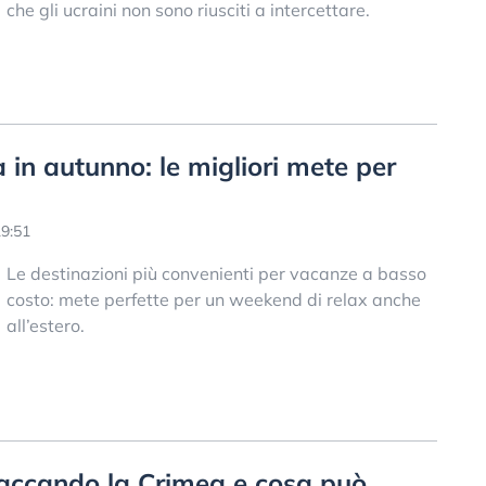
che gli ucraini non sono riusciti a intercettare.
in autunno: le migliori mete per
9:51
Le destinazioni più convenienti per vacanze a basso
costo: mete perfette per un weekend di relax anche
all’estero.
taccando la Crimea e cosa può