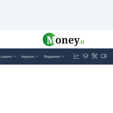
& Lavoro
Imprese
Risparmio