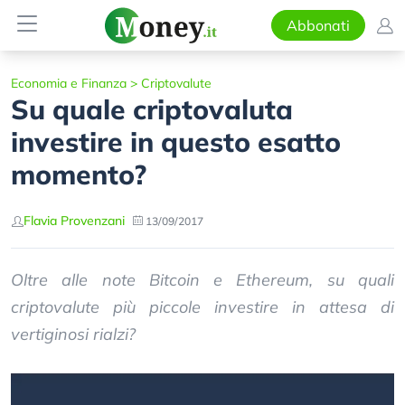
Abbonati
Economia e Finanza
>
Criptovalute
Su quale criptovaluta
investire in questo esatto
momento?
Flavia Provenzani
13/09/2017
Oltre alle note Bitcoin e Ethereum, su quali
criptovalute più piccole investire in attesa di
vertiginosi rialzi?