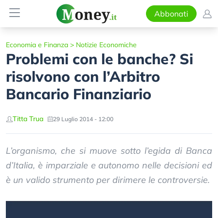
Abbonati
Economia e Finanza
>
Notizie Economiche
Problemi con le banche? Si
risolvono con l’Arbitro
Bancario Finanziario
Titta Trua
29 Luglio 2014 - 12:00
L’organismo, che si muove sotto l’egida di Banca
d’Italia, è imparziale e autonomo nelle decisioni ed
è un valido strumento per dirimere le controversie.