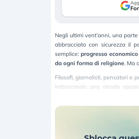
Agg
verso le (…)
Fon
3 agosto 2026
Negli ultimi vent’anni, una parte
abbracciato con sicurezza il 
semplice:
progresso economico 
da ogni forma di religione
. Ma 
Filosofi, giornalisti, pensatori 
imboccando una strada opposta
religiosa come infrastruttura cul
Sblocca que