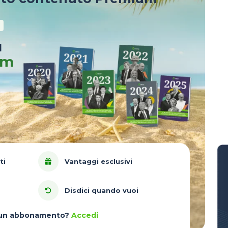
u
um
ti
Vantaggi esclusivi
Disdici quando vuoi
à un abbonamento?
Accedi