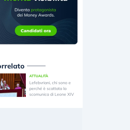
rrelato
ATTUALITÀ
Lefebvriani, chi sono e
perché è scattata la
scomunica di Leone XIV