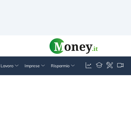
& Lavoro
Imprese
Risparmio