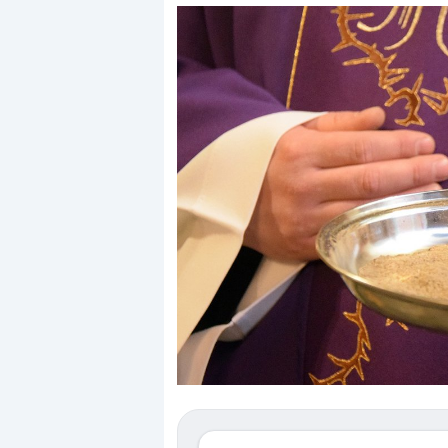
Dalle valutazioni estr
correzione. Cosa sta g
repricing degli asset?
Gli investitori stanno 
mostrando segni di s