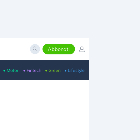
Abbonati
• Motori
• Fintech
• Green
• Lifestyle