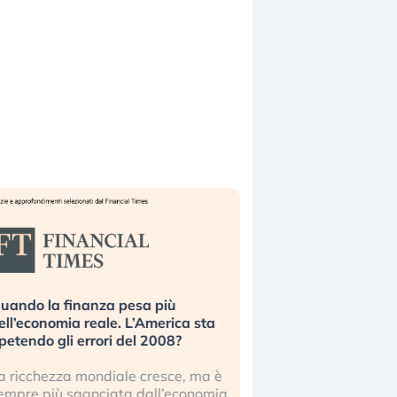
uando la finanza pesa più
Russia e Cina pronti
ell’economia reale. L’America sta
Starlink. Gli investit
ipetendo gli errori del 2008?
sottovalutando il ris
a ricchezza mondiale cresce, ma è
Gli investitori tech c
empre più sganciata dall’economia
ignorare il rischio geop