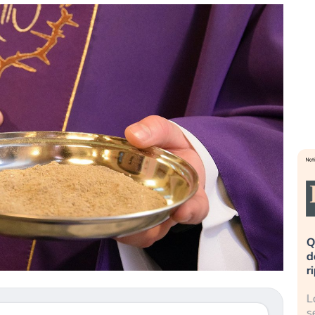
eme alla
«La mia vita è rovinata». Investitori
Q
uidando il
in preda al panico dopo lo scoppio
d
della bolla AI
r
finalmente
Il crollo della bolla AI travolge il
L
tanchezza
Kospi, mentre gli investitori retail (…)
s