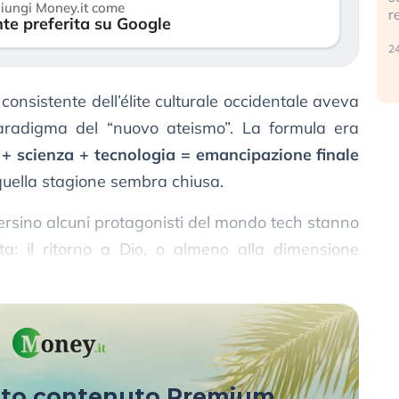
iungi Money.it come
r
te preferita su Google
30 luglio 2026
24
 consistente dell’élite culturale occidentale aveva
paradigma del “nuovo ateismo”. La formula era
+ scienza + tecnologia = emancipazione finale
quella stagione sembra chiusa.
e persino alcuni protagonisti del mondo tech stanno
: il ritorno a Dio, o almeno alla dimensione
turale indispensabile.
sto contenuto Premium