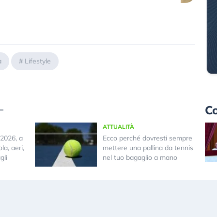
a
#
Lifestyle
Co
ATTUALITÀ
2026, a
Ecco perché dovresti sempre
la, aeri,
mettere una pallina da tennis
gli
nel tuo bagaglio a mano