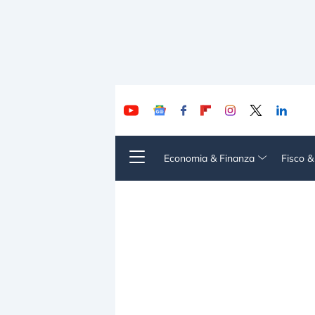
Economia & Finanza
Fisco 