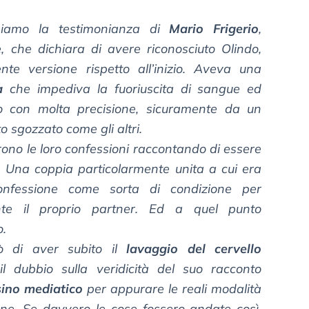
iamo la testimonianza di
Mario Frigerio
,
, che dichiara di avere riconosciuto Olindo,
te versione rispetto all’inizio. Aveva una
a
che impediva la fuoriuscita di sangue ed
o con molta precisione, sicuramente da un
o sgozzato come gli altri.
rono le loro confessioni raccontando di essere
e. Una coppia particolarmente unita a cui era
onfessione come sorta di condizione per
nte il proprio partner. Ed a quel punto
o.
 di aver subito il
lavaggio del cervello
l dubbio sulla veridicità del suo racconto
sino mediatico
per appurare le reali modalità
one. Se davvero le cose fossero andate così,