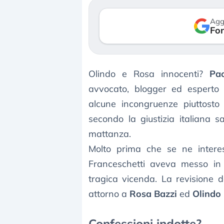
Agg
Fon
Olindo e Rosa innocenti?
Pao
avvocato, blogger ed esperto di
alcune incongruenze piuttosto
secondo la giustizia italiana s
mattanza.
Molto prima che se ne inter
Franceschetti aveva messo in 
tragica vicenda. La revisione 
attorno a
Rosa Bazzi
ed
Olindo
Confessioni indotte?