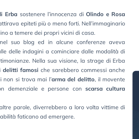
di Erba
sostenere l’innocenza di
Olindo e Rosa
tirava epiteti più o meno forti. Nell’immaginario
hino a temere dei propri vicini di casa.
el suo blog ed in alcune conferenze aveva
falle delle indagini a cominciare dalle modalità di
stimonianze. Nella sua visione, la strage di Erba
ri
delitti famosi
che sarebbero commessi anche
i non si trova mai l’
arma del delitto
, il movente
non demenziale e persone con
scarsa cultura
 altre parole, diverrebbero a loro volta vittime di
sabilità faticano ad emergere.