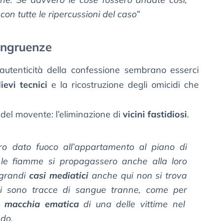
on tutte le ripercussioni del caso”
ongruenze
utenticità della confessione sembrano esserci
lievi tecnici
e la ricostruzione degli omicidi che
del movente: l’eliminazione di
vicini fastidiosi
.
o dato fuoco all’appartamento al piano di
e le fiamme si propagassero anche alla loro
 grandi
casi mediatici
anche qui non si trova
 ci sono tracce di sangue tranne, come per
a
macchia ematica
di una delle vittime nel
ndo.