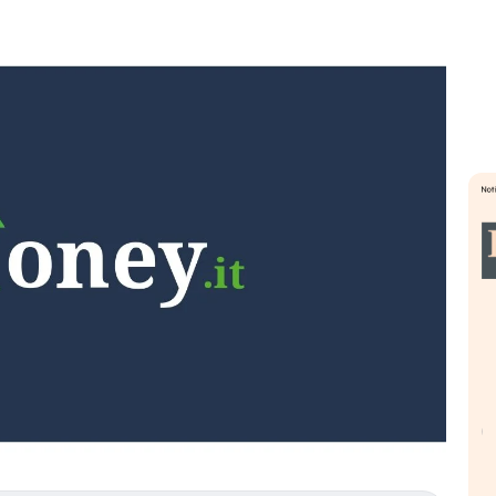
eme alla
«La mia vita è rovinata». Investitori
Q
uidando il
in preda al panico dopo lo scoppio
d
della bolla AI
r
finalmente
Il crollo della bolla AI travolge il
L
tanchezza
Kospi, mentre gli investitori retail (…)
s
r
30 luglio 2026
24