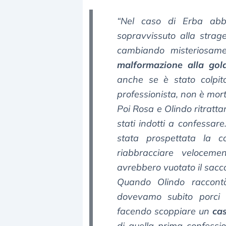
“Nel caso di Erba abb
sopravvissuto alla strage
cambiando misteriosamen
malformazione alla gol
anche se è stato colpit
professionista, non è mort
Poi Rosa e Olindo ritratta
stati indotti a confessar
stata prospettata la c
riabbracciare veloceme
avrebbero vuotato il sacc
Quando Olindo raccontò
dovevamo subito porci i
facendo scoppiare un
ca
di quella prima confessi