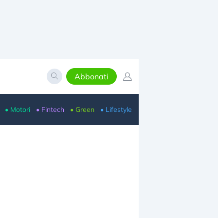
Abbonati
• Motori
• Fintech
• Green
• Lifestyle