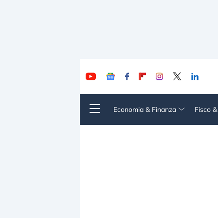
Economia & Finanza
Fisco 