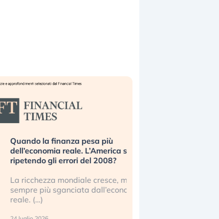
uando la finanza pesa più
Russia e Cina pronti
ell’economia reale. L’America sta
Starlink. Gli investit
ipetendo gli errori del 2008?
sottovalutando il ris
a ricchezza mondiale cresce, ma è
Gli investitori tech c
empre più sganciata dall’economia
ignorare il rischio geop
eale. (…)
17 luglio 2026
 luglio 2026