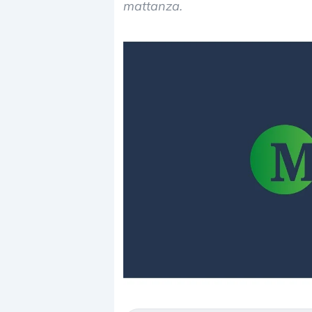
mattanza.
Dalle valutazioni estr
correzione. Cosa sta g
repricing degli asset?
Gli investitori stanno 
mostrando segni di s
verso le (…)
3 agosto 2026