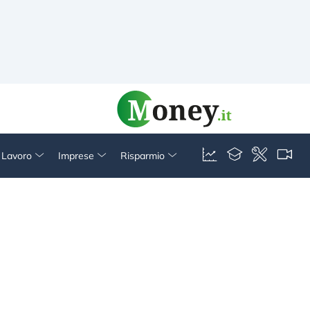
& Lavoro
Imprese
Risparmio