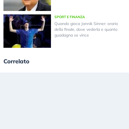
SPORT E FINANZA
Quando gioca Jannik Sinner: orario
della finale, dove vederla e quanto
guadagna se vince
Correlato