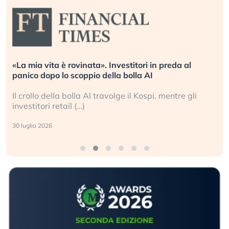
«La mia vita è rovinata». Investitori in preda al
panico dopo lo scoppio della bolla AI
Il crollo della bolla AI travolge il Kospi, mentre gli
investitori retail (…)
30 luglio 2026