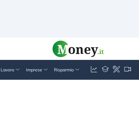
& Lavoro
Imprese
Risparmio