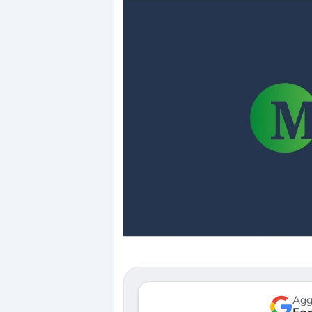
Dalle valutazioni estr
correzione. Cosa sta 
repricing degli asset?
Gli investitori stanno 
mostrando segni di s
verso le (…)
Agg
3 agosto 2026