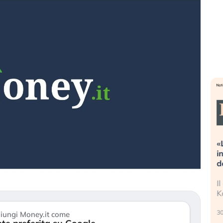
eme alla
«La mia vita è rovinata». Investitori
Q
guidando il
in preda al panico dopo lo scoppio
d
della bolla AI
r
finalmente
Il crollo della bolla AI travolge il
L
tanchezza
Kospi, mentre gli investitori retail (…)
s
r
30 luglio 2026
iungi Money.it come
2