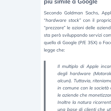
più simile a Google
Secondo Goldman Sachs, Appl
“
hardware stock
” con il propri
“prezzare” le azioni delle azie
sta però sviluppando servizi com
quello di Google (P/E 35X) o Fa
legge che:
Il multiplo di Apple incar
degli hardware (Motorol
alcuni). Tuttavia, ritenia
in comune con le società 
le aziende che monetizzano
Inoltre la natura ricorren
una base di clienti che u