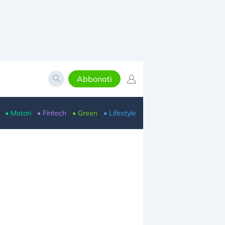
Abbonati
• Motori
• Fintech
• Green
• Lifestyle