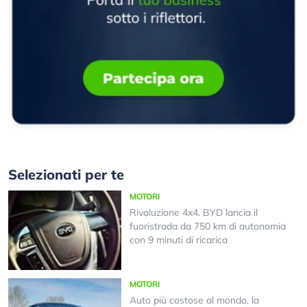
Selezionati per te
MOTORI
Rivoluzione 4x4. BYD lancia il
fuoristrada da 750 km di autonomia
con 9 minuti di ricarica
MOTORI
Auto più costose al mondo, la