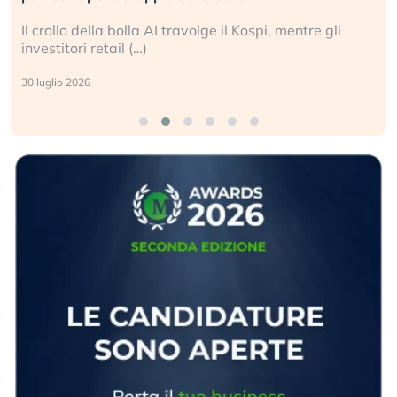
Il crollo della bolla AI travolge il Kospi, mentre gli
investitori retail (…)
30 luglio 2026