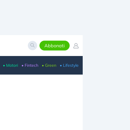
Abbonati
• Motori
• Fintech
• Green
• Lifestyle