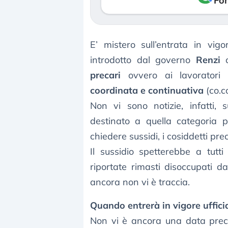
Fon
E’ mistero sull’entrata in vig
introdotto dal governo
Renzi
c
precari
ovvero ai lavoratori
coordinata e continuativa
(co.c
Non vi sono notizie, infatti,
destinato a quella categoria pr
chiedere sussidi, i cosiddetti prec
Il sussidio spetterebbe a tutti
riportate rimasti disoccupati d
ancora non vi è traccia.
Quando entrerà in vigore ufficia
Non vi è ancora una data preci