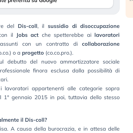
te preferita su Google
ore del
Dis-coll
, il
sussidio di disoccupazione
on il
Jobs act
che spetterebbe ai
lavoratori
 assunti con un contratto di
collaborazione
o.co.) o a
progetto
(co.co.pro.).
 sul debutto del nuovo ammortizzatore sociale
ofessionale finora esclusa dalla possibilità di
ari.
 i lavoratori appartenenti alle categorie sopra
al 1° gennaio 2015 in poi, tuttavia dello stesso
lmente il Dis-coll?
sa. A causa della burocrazia, e in attesa delle