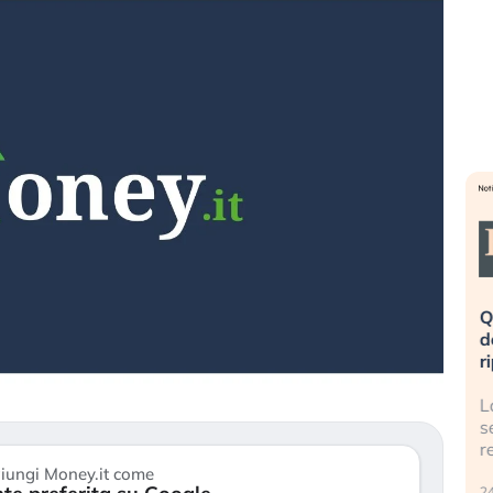
eme alla
«La mia vita è rovinata». Investitori
Q
uidando il
in preda al panico dopo lo scoppio
d
della bolla AI
r
finalmente
Il crollo della bolla AI travolge il
L
tanchezza
Kospi, mentre gli investitori retail (…)
s
r
30 luglio 2026
iungi Money.it come
24