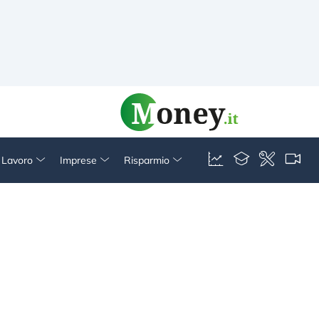
& Lavoro
Imprese
Risparmio