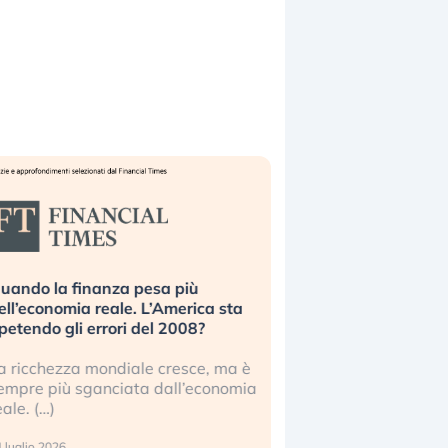
uando la finanza pesa più
Russia e Cina pronti
ell’economia reale. L’America sta
Starlink. Gli investit
ipetendo gli errori del 2008?
sottovalutando il ris
a ricchezza mondiale cresce, ma è
Gli investitori tech c
empre più sganciata dall’economia
ignorare il rischio geop
eale. (…)
17 luglio 2026
 luglio 2026