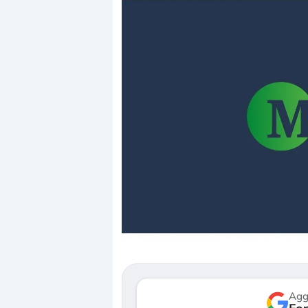
Dalle valutazioni estr
correzione. Cosa sta g
repricing degli asset?
Gli investitori stanno 
mostrando segni di s
verso le (…)
Agg
3 agosto 2026