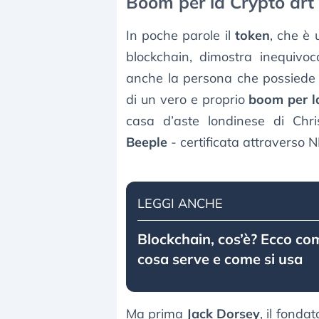
Boom per la Crypto art
In poche parole il
token
, che è 
blockchain, dimostra inequivoc
anche la persona che possiede l’
di un vero e proprio
boom per l
casa d’aste londinese di Chris
Beeple
- certificata attraverso 
LEGGI ANCHE
Blockchain, cos’è? Ecco co
cosa serve e come si usa
Ma prima
Jack Dorsey
, il fonda