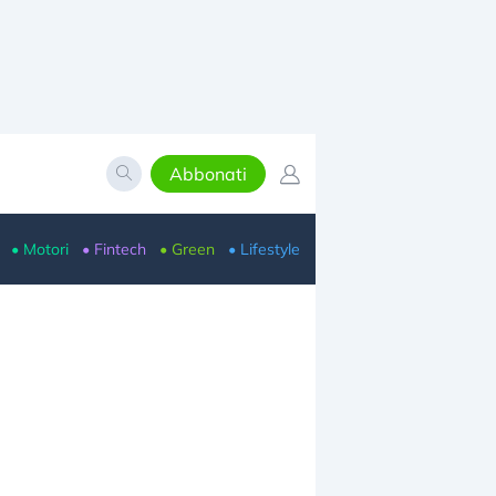
Abbonati
• Motori
• Fintech
• Green
• Lifestyle