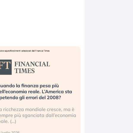
uando la finanza pesa più
Russia e Cina pronti
ell’economia reale. L’America sta
Starlink. Gli investit
ipetendo gli errori del 2008?
sottovalutando il ris
a ricchezza mondiale cresce, ma è
Gli investitori tech c
empre più sganciata dall’economia
ignorare il rischio geop
eale. (…)
17 luglio 2026
 luglio 2026