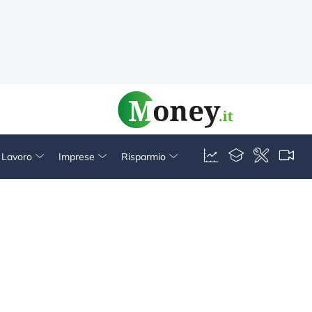
& Lavoro
Imprese
Risparmio