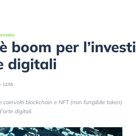
ernativi
 è boom per l’invest
 digitali
- 12:55
e coinvolti blockchain e NFT (non fungibile token)
arte digitali.