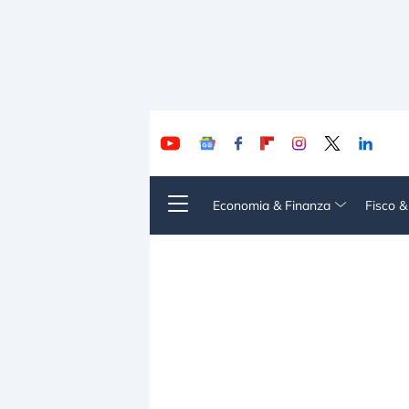
Economia & Finanza
Fisco 