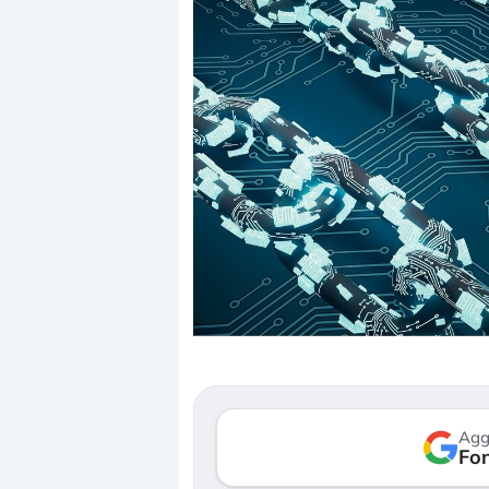
Dalle valutazioni estr
correzione. Cosa sta g
repricing degli asset?
Gli investitori stanno 
mostrando segni di s
Agg
verso le (…)
Fon
3 agosto 2026