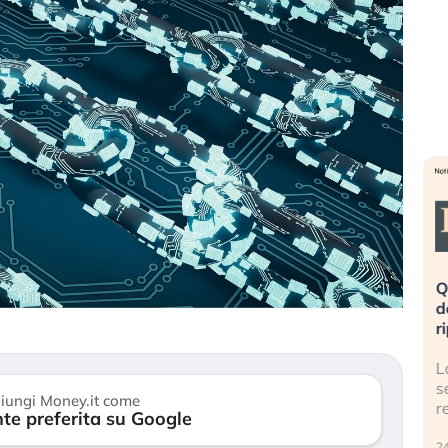
eme alla
«La mia vita è rovinata». Investitori
Q
uidando il
in preda al panico dopo lo scoppio
d
della bolla AI
r
finalmente
Il crollo della bolla AI travolge il
L
tanchezza
Kospi, mentre gli investitori retail (…)
s
iungi Money.it come
r
te preferita su Google
30 luglio 2026
24