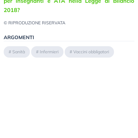
per insegnanti e ATA nella Legge di Bilancio
2018?
© RIPRODUZIONE RISERVATA
ARGOMENTI
#
Sanità
#
Infermieri
#
Vaccini obbligatori