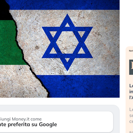
sa più
Russia e Cina pronti a spegnere
L
’America sta
Starlink. Gli investitori stanno
i
l 2008?
sottovalutando il rischio?
l
 cresce, ma è
Gli investitori tech continuano a
L
dall’economia
ignorare il rischio geopolitico: il (…)
s
iungi Money.it come
c
te preferita su Google
17 luglio 2026
9 