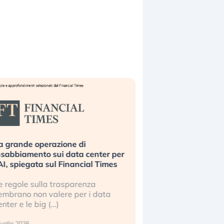
a grande operazione di
Bending Spoons non 
nsabbiamento sui data center per
la tecnologia europe
’AI, spiegata sul Financial Times
scalare?
e regole sulla trasparenza
Perché gli americani e 
embrano non valere per i data
stanno superando in 
enter e le big (…)
2 luglio 2026
luglio 2026