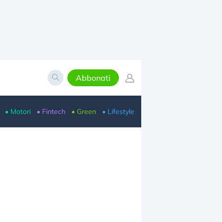
Abbonati
• Motori
• Fintech
• Green
• Lifestyle