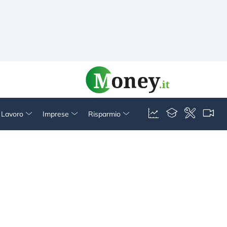
& Lavoro
Imprese
Risparmio