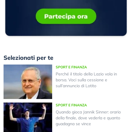
Selezionati per te
SPORT E FINANZA
Perché il titolo della Lazio vola in
borsa. Voci sulla cessione e
sull’annuncio di Lotito
SPORT E FINANZA
Quando gioca Jannik Sinner: orario
della finale, dove vederla e quanto
guadagna se vince