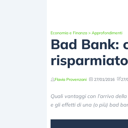
Economia e Finanza
>
Approfondimenti
Bad Bank: c
risparmiato
Flavia Provenzani
27/01/2016
27/
Quali vantaggi con l’arrivo dell
e gli effetti di una (o più) bad b