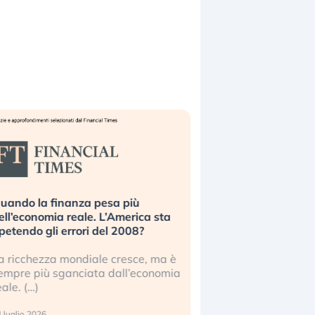
uando la finanza pesa più
Russia e Cina pronti
ell’economia reale. L’America sta
Starlink. Gli investit
ipetendo gli errori del 2008?
sottovalutando il ris
a ricchezza mondiale cresce, ma è
Gli investitori tech c
empre più sganciata dall’economia
ignorare il rischio geop
eale. (…)
17 luglio 2026
 luglio 2026