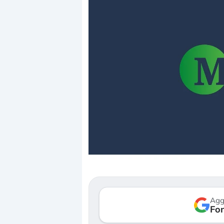
Dalle valutazioni estr
correzione. Cosa sta g
repricing degli asset?
Gli investitori stanno 
mostrando segni di s
Agg
verso le (…)
Fon
3 agosto 2026