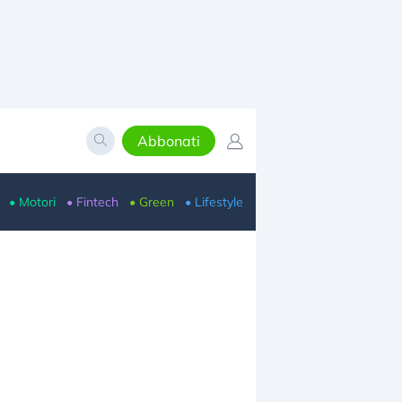
Abbonati
• Motori
• Fintech
• Green
• Lifestyle