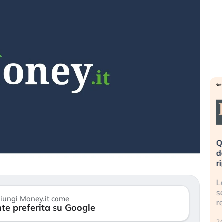
eme alla
«La mia vita è rovinata». Investitori
Q
uidando il
in preda al panico dopo lo scoppio
d
della bolla AI
r
finalmente
Il crollo della bolla AI travolge il
L
tanchezza
Kospi, mentre gli investitori retail (…)
s
iungi Money.it come
r
te preferita su Google
30 luglio 2026
24