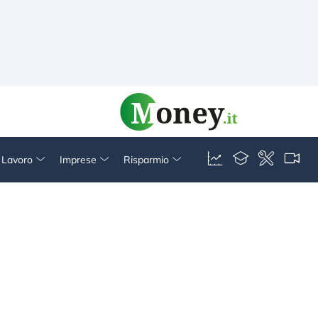
& Lavoro
Imprese
Risparmio