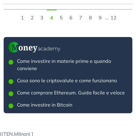
1
2
3
4
5
6
7
8
9
...
12
Come investire in materie prime e quando
conviene
Cosa sono le criptovalute e come funzionano
Come comprare Ethereum. Guida facile e veloce
Come investire in Bitcoin
[(TEN.MI|non)
]