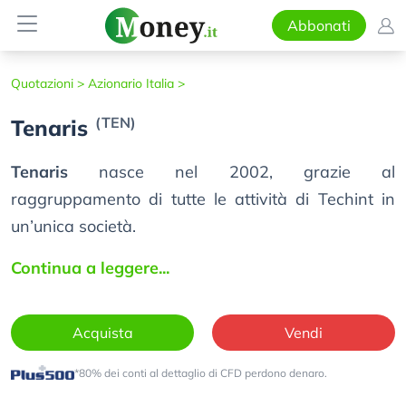
Abbonati
Quotazioni >
Azionario Italia >
(TEN)
Tenaris
Tenaris
nasce nel 2002, grazie al
raggruppamento di tutte le attività di Techint in
un’unica società.
Continua a leggere...
Acquista
Vendi
*80% dei conti al dettaglio di CFD perdono denaro.